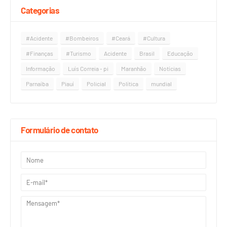
Categorias
#Acidente
#Bombeiros
#Ceará
#Cultura
#Finanças
#Turismo
Acidente
Brasil
Educação
Informação
Luís Correia - pi
Maranhão
Notícias
Parnaíba
Piauí
Policial
Política
mundial
Formulário de contato