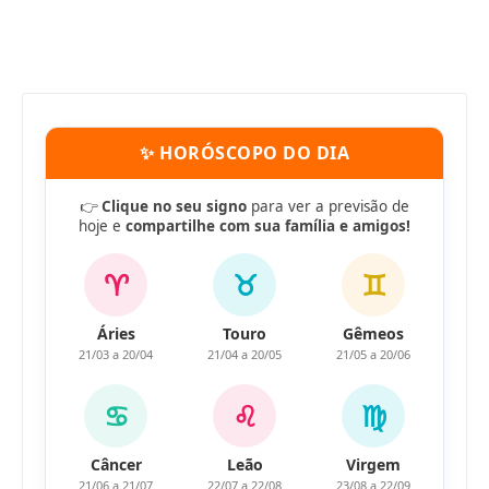
✨ HORÓSCOPO DO DIA
👉
Clique no seu signo
para ver a previsão de
hoje e
compartilhe com sua família e amigos!
♈
♉
♊
Áries
Touro
Gêmeos
21/03 a 20/04
21/04 a 20/05
21/05 a 20/06
♋
♌
♍
Câncer
Leão
Virgem
21/06 a 21/07
22/07 a 22/08
23/08 a 22/09