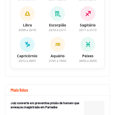
♎
♏
♐
Libra
Escorpião
Sagitário
23/09 a 22/10
23/10 a 21/11
22/11 a 21/12
♑
♒
♓
Capricórnio
Aquário
Peixes
22/12 a 20/01
21/01 a 19/02
20/02 a 20/03
Mais lidas
Juiz converte em preventiva prisão de homem que
ameaçou magistrada em Parnaíba