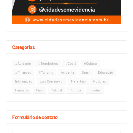
Categorias
#Acidente
#Bombeiros
#Ceará
#Cultura
#Finanças
#Turismo
Acidente
Brasil
Educação
Informação
Luís Correia - pi
Maranhão
Notícias
Parnaíba
Piauí
Policial
Política
mundial
Formulário de contato