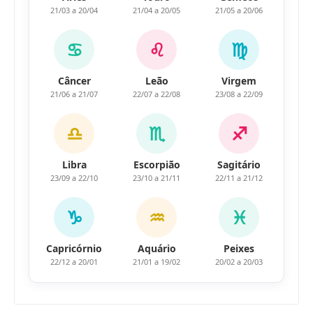
21/03 a 20/04
21/04 a 20/05
21/05 a 20/06
♋
♌
♍
Câncer
Leão
Virgem
21/06 a 21/07
22/07 a 22/08
23/08 a 22/09
♎
♏
♐
Libra
Escorpião
Sagitário
23/09 a 22/10
23/10 a 21/11
22/11 a 21/12
♑
♒
♓
Capricórnio
Aquário
Peixes
22/12 a 20/01
21/01 a 19/02
20/02 a 20/03