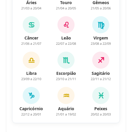
Áries
Touro
Gêmeos
21/03 a 20/04
21/04 a 20/05
21/05 a 20/06
♋
♌
♍
Câncer
Leão
Virgem
21/06 a 21/07
22/07 a 22/08
23/08 a 22/09
♎
♏
♐
Libra
Escorpião
Sagitário
23/09 a 22/10
23/10 a 21/11
22/11 a 21/12
♑
♒
♓
Capricórnio
Aquário
Peixes
22/12 a 20/01
21/01 a 19/02
20/02 a 20/03