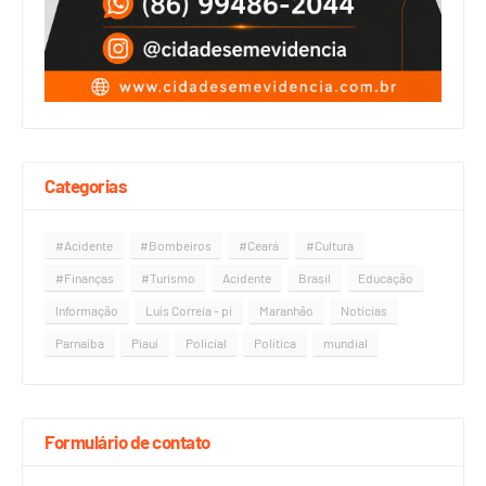
Categorias
#Acidente
#Bombeiros
#Ceará
#Cultura
#Finanças
#Turismo
Acidente
Brasil
Educação
Informação
Luís Correia - pi
Maranhão
Notícias
Parnaíba
Piauí
Policial
Política
mundial
Formulário de contato