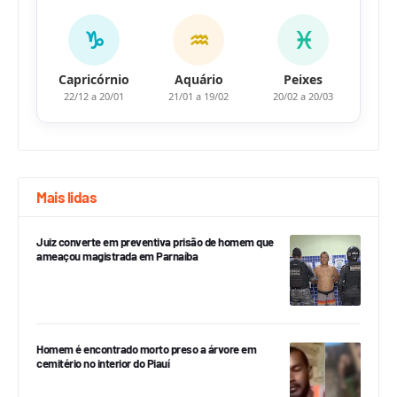
♑
♒
♓
Capricórnio
Aquário
Peixes
22/12 a 20/01
21/01 a 19/02
20/02 a 20/03
Mais lidas
Juiz converte em preventiva prisão de homem que
ameaçou magistrada em Parnaíba
Homem é encontrado morto preso a árvore em
cemitério no interior do Piauí