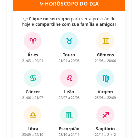
✨ HORÓSCOPO DO DIA
👉
Clique no seu signo
para ver a previsão de
hoje e
compartilhe com sua família e amigos!
♈
♉
♊
Áries
Touro
Gêmeos
21/03 a 20/04
21/04 a 20/05
21/05 a 20/06
♋
♌
♍
Câncer
Leão
Virgem
21/06 a 21/07
22/07 a 22/08
23/08 a 22/09
♎
♏
♐
Libra
Escorpião
Sagitário
23/09 a 22/10
23/10 a 21/11
22/11 a 21/12