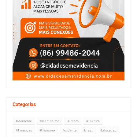
Categorias
#Acidente
#Bombeiros
#Ceará
#Cultura
#Finanças
#Turismo
Acidente
Brasil
Educação