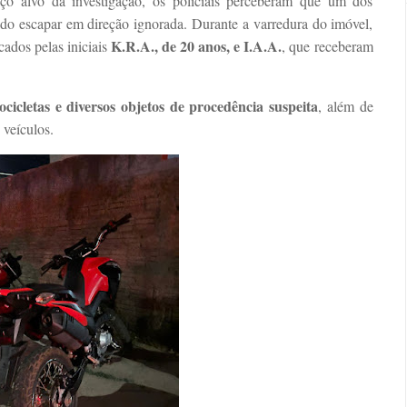
 alvo da investigação, os policiais perceberam que um dos
ndo escapar em direção ignorada. Durante a varredura do imóvel,
K.R.A., de 20 anos, e I.A.A.
cados pelas iniciais
, que receberam
ocicletas e diversos objetos de procedência suspeita
, além de
veículos.