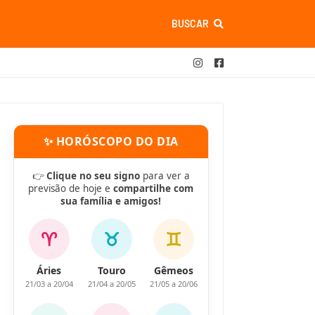
BUSCAR
✨ HORÓSCOPO DO DIA
👉
Clique no seu signo
para ver a
previsão de hoje e
compartilhe com
sua família e amigos!
♈
♉
♊
Áries
Touro
Gêmeos
21/03 a 20/04
21/04 a 20/05
21/05 a 20/06