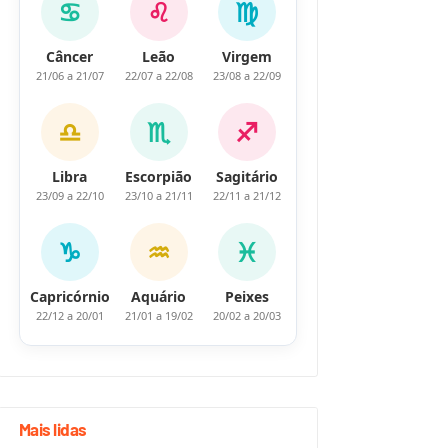
♋
♌
♍
Câncer
Leão
Virgem
21/06 a 21/07
22/07 a 22/08
23/08 a 22/09
♎
♏
♐
Libra
Escorpião
Sagitário
23/09 a 22/10
23/10 a 21/11
22/11 a 21/12
♑
♒
♓
Capricórnio
Aquário
Peixes
22/12 a 20/01
21/01 a 19/02
20/02 a 20/03
Mais lidas