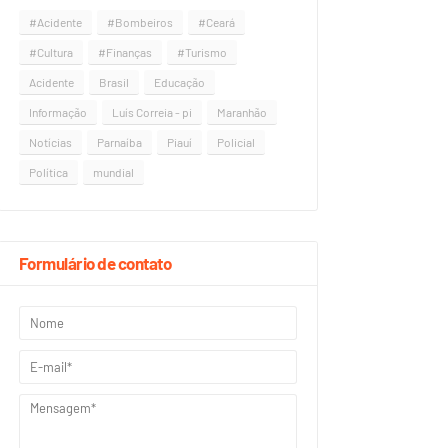
#Acidente
#Bombeiros
#Ceará
#Cultura
#Finanças
#Turismo
Acidente
Brasil
Educação
Informação
Luís Correia - pi
Maranhão
Notícias
Parnaíba
Piauí
Policial
Política
mundial
Formulário de contato