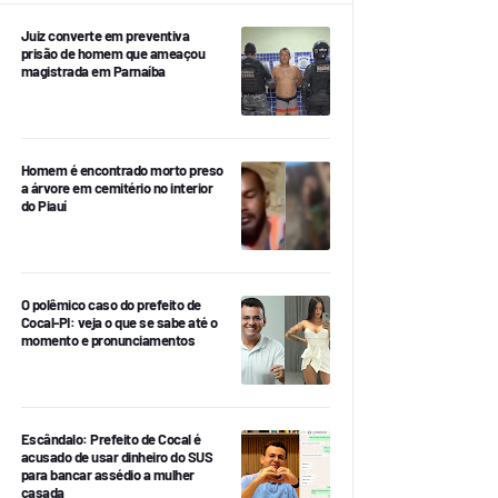
Juiz converte em preventiva
prisão de homem que ameaçou
magistrada em Parnaíba
Homem é encontrado morto preso
a árvore em cemitério no interior
do Piauí
O polêmico caso do prefeito de
Cocal-PI: veja o que se sabe até o
momento e pronunciamentos
Escândalo: Prefeito de Cocal é
acusado de usar dinheiro do SUS
para bancar assédio a mulher
casada