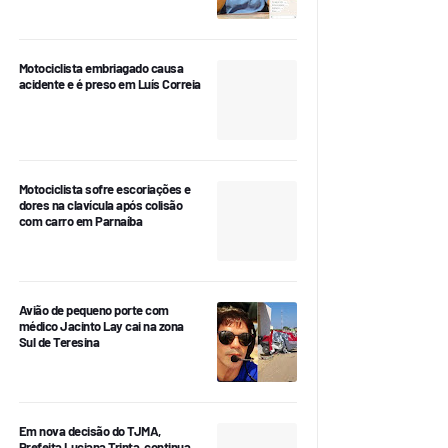
Motociclista embriagado causa
acidente e é preso em Luís Correia
Motociclista sofre escoriações e
dores na clavícula após colisão
com carro em Parnaíba
Avião de pequeno porte com
médico Jacinto Lay cai na zona
Sul de Teresina
Em nova decisão do TJMA,
Prefeita Luciana Trinta, continua