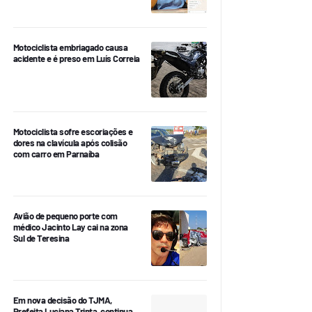
Motociclista embriagado causa
acidente e é preso em Luís Correia
Motociclista sofre escoriações e
dores na clavícula após colisão
com carro em Parnaíba
Avião de pequeno porte com
médico Jacinto Lay cai na zona
Sul de Teresina
Em nova decisão do TJMA,
Prefeita Luciana Trinta, continua