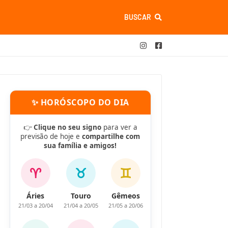
BUSCAR
✨ HORÓSCOPO DO DIA
👉
Clique no seu signo
para ver a
previsão de hoje e
compartilhe com
sua família e amigos!
♈
♉
♊
Áries
Touro
Gêmeos
21/03 a 20/04
21/04 a 20/05
21/05 a 20/06