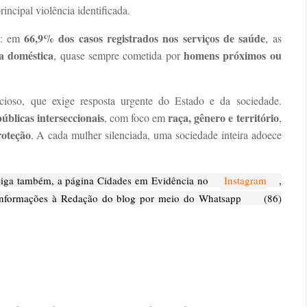
principal violência identificada.
66,9% dos casos registrados nos serviços de saúde
: em
, as
ia doméstica
homens próximos ou
, quase sempre cometida por
ioso, que exige resposta urgente do Estado e da sociedade.
públicas interseccionais
raça, gênero e território
, com foco em
,
roteção
. A cada mulher silenciada, uma sociedade inteira adoece
ga também, a página Cidades em Evidência no
Instagram
,
nformações à Redação do blog por meio do Whatsapp
(86)