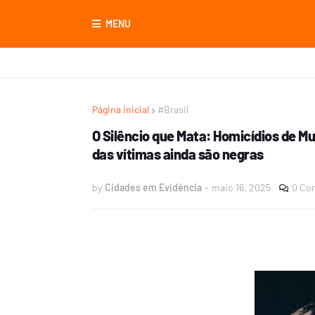
MENU
Página inicial
#Brasil
O Silêncio que Mata: Homicídios de Mu
das vítimas ainda são negras
by
Cidades em Evidência
-
maio 16, 2025
0 Co