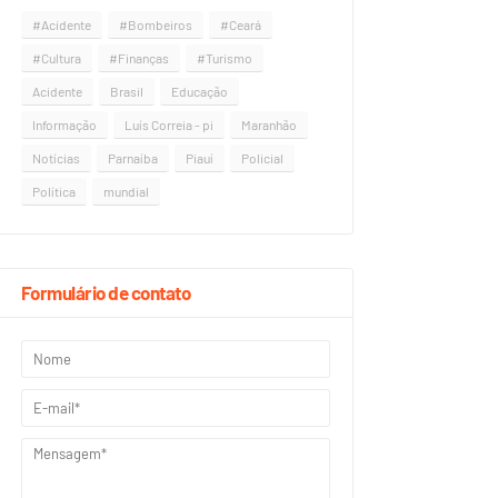
#Acidente
#Bombeiros
#Ceará
#Cultura
#Finanças
#Turismo
Acidente
Brasil
Educação
Informação
Luís Correia - pi
Maranhão
Notícias
Parnaíba
Piauí
Policial
Política
mundial
Formulário de contato