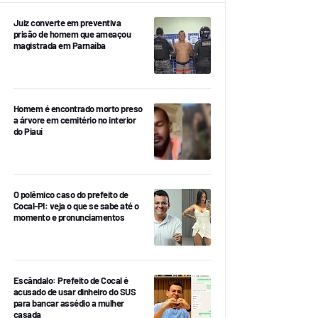
Juiz converte em preventiva
prisão de homem que ameaçou
magistrada em Parnaíba
Homem é encontrado morto preso
a árvore em cemitério no interior
do Piauí
O polêmico caso do prefeito de
Cocal-PI: veja o que se sabe até o
momento e pronunciamentos
Escândalo: Prefeito de Cocal é
acusado de usar dinheiro do SUS
para bancar assédio a mulher
casada