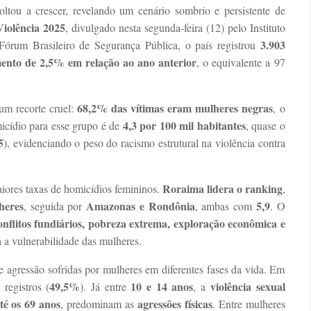
ltou a crescer, revelando um cenário sombrio e persistente de
Violência 2025
, divulgado nesta segunda-feira (12) pelo Instituto
3.903
Fórum Brasileiro de Segurança Pública, o país registrou
nto de 2,5% em relação ao ano anterior
, o equivalente a 97
68,2% das vítimas eram mulheres negras
um recorte cruel:
, o
4,3 por 100 mil habitantes
icídio para esse grupo é de
, quase o
5
), evidenciando o peso do racismo estrutural na violência contra
Roraima lidera o ranking
ores taxas de homicídios femininos.
,
heres
Amazonas e Rondônia
5,9
, seguida por
, ambas com
. O
onflitos fundiários, pobreza extrema, exploração econômica e
a a vulnerabilidade das mulheres.
 agressão sofridas por mulheres em diferentes fases da vida. Em
49,5%
10 e 14 anos
violência sexual
 registros (
). Já entre
, a
té os 69 anos
agressões físicas
, predominam as
. Entre mulheres