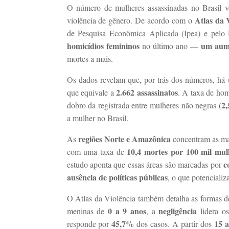
O número de mulheres assassinadas no Brasil vo
Atlas da 
violência de gênero. De acordo com o
de Pesquisa Econômica Aplicada (Ipea) e pelo 
homicídios femininos
um aume
no último ano —
mortes a mais.
Os dados revelam que, por trás dos números, há 
2.662 assassinatos
que equivale a
. A taxa de hom
2,
dobro da registrada entre mulheres não negras (
a mulher no Brasil.
regiões Norte e Amazônica
As
concentram as mai
10,4 mortes por 100 mil mul
com uma taxa de
c
estudo aponta que essas áreas são marcadas por
ausência de políticas públicas
, o que potencializ
O Atlas da Violência também detalha as formas de
0 a 9 anos
negligência
meninas de
, a
lidera os
45,7%
15 a
responde por
dos casos. A partir dos