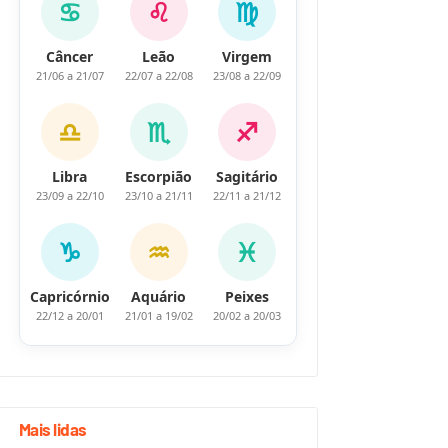
♋
♌
♍
Câncer
Leão
Virgem
21/06 a 21/07
22/07 a 22/08
23/08 a 22/09
♎
♏
♐
Libra
Escorpião
Sagitário
23/09 a 22/10
23/10 a 21/11
22/11 a 21/12
♑
♒
♓
Capricórnio
Aquário
Peixes
22/12 a 20/01
21/01 a 19/02
20/02 a 20/03
Mais lidas