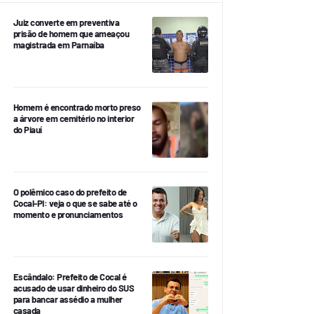
Juiz converte em preventiva
prisão de homem que ameaçou
magistrada em Parnaíba
Homem é encontrado morto preso
a árvore em cemitério no interior
do Piauí
O polêmico caso do prefeito de
Cocal-PI: veja o que se sabe até o
momento e pronunciamentos
Escândalo: Prefeito de Cocal é
acusado de usar dinheiro do SUS
para bancar assédio a mulher
casada