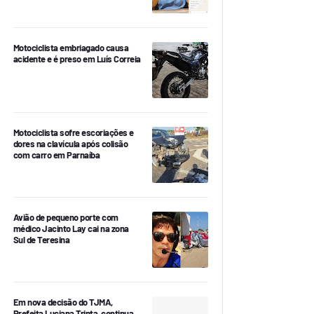
Motociclista embriagado causa
acidente e é preso em Luís Correia
Motociclista sofre escoriações e
dores na clavícula após colisão
com carro em Parnaíba
Avião de pequeno porte com
médico Jacinto Lay cai na zona
Sul de Teresina
Em nova decisão do TJMA,
Prefeita Luciana Trinta, continua