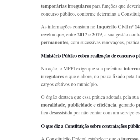
temporárias irregulares
para funções que deveria
concurso público, conforme determina a Constitui
Inquérito Civil nº 1
As informações constam no
2017 e 2019
revelou que, entre
, a sua gestão cont
permanentes
, com sucessivas renovações, prátic
Ministério Público cobra realização de concurso p
interro
Na ação, o MPPI exige que sua prefeitura
irregulares
e que elabore, no prazo fixado pela J
cargos efetivos no município.
O órgão destaca que essa prática adotada pela sua
moralidade, publicidade e eficiência
p
, gerando
fica desassistida por não contar com um serviço es
O que diz a Constituição sobre contratações públic
ingresso 
A Constituição Federal estabelece que o