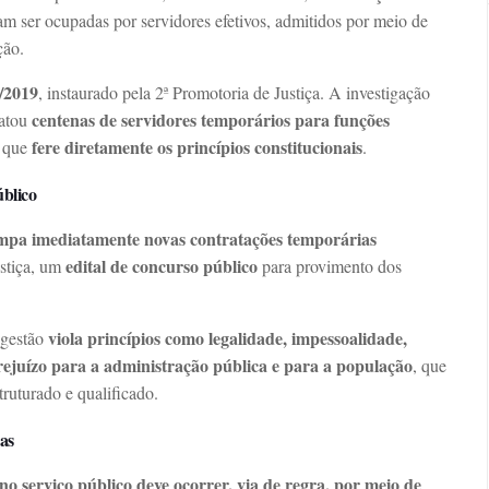
m ser ocupadas por servidores efetivos, admitidos por meio de
ção.
4/2019
, instaurado pela 2ª Promotoria de Justiça. A investigação
centenas de servidores temporários para funções
ratou
fere diretamente os princípios constitucionais
a que
.
úblico
mpa imediatamente novas contratações temporárias
edital de concurso público
ustiça, um
para provimento dos
viola princípios como legalidade, impessoalidade,
 gestão
rejuízo para a administração pública e para a população
, que
truturado e qualificado.
as
no serviço público deve ocorrer, via de regra, por meio de