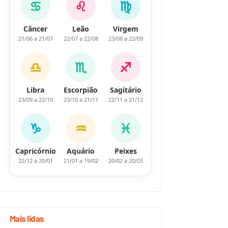
♋
♌
♍
Câncer
Leão
Virgem
21/06 a 21/07
22/07 a 22/08
23/08 a 22/09
♎
♏
♐
Libra
Escorpião
Sagitário
23/09 a 22/10
23/10 a 21/11
22/11 a 21/12
♑
♒
♓
Capricórnio
Aquário
Peixes
22/12 a 20/01
21/01 a 19/02
20/02 a 20/03
Mais lidas