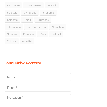
#Acidente
#Bombeiros
#Ceará
#Cultura
#Finanças
#Turismo
Acidente
Brasil
Educação
Informação
Luís Correia - pi
Maranhão
Notícias
Parnaíba
Piauí
Policial
Política
mundial
Formulário de contato