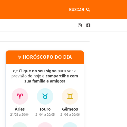
BUSCAR
✨ HORÓSCOPO DO DIA
👉
Clique no seu signo
para ver a
previsão de hoje e
compartilhe com
sua família e amigos!
♈
♉
♊
Áries
Touro
Gêmeos
21/03 a 20/04
21/04 a 20/05
21/05 a 20/06