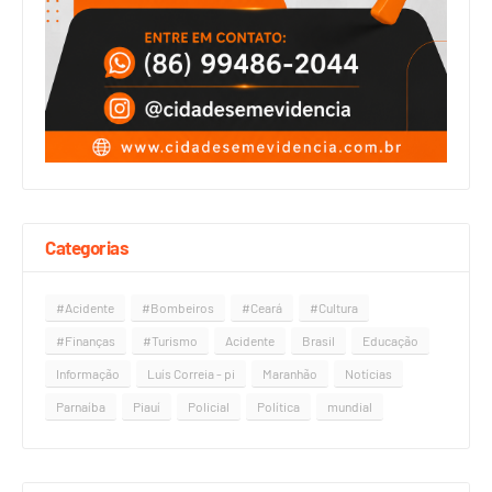
Categorias
#Acidente
#Bombeiros
#Ceará
#Cultura
#Finanças
#Turismo
Acidente
Brasil
Educação
Informação
Luís Correia - pi
Maranhão
Notícias
Parnaíba
Piauí
Policial
Política
mundial