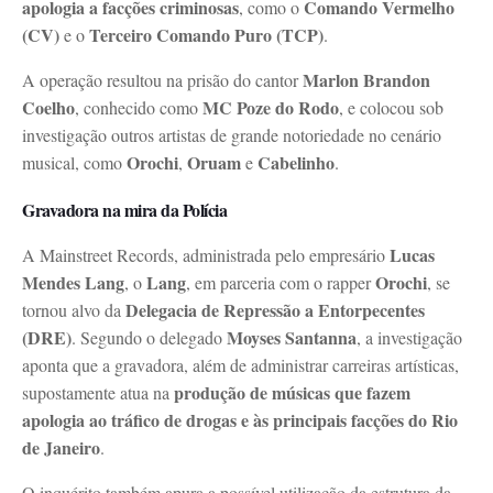
apologia a facções criminosas
Comando Vermelho
, como o
(CV)
Terceiro Comando Puro (TCP)
e o
.
Marlon Brandon
A operação resultou na prisão do cantor
Coelho
MC Poze do Rodo
, conhecido como
, e colocou sob
investigação outros artistas de grande notoriedade no cenário
Orochi
Oruam
Cabelinho
musical, como
,
e
.
Gravadora na mira da Polícia
Lucas
A Mainstreet Records, administrada pelo empresário
Mendes Lang
Lang
Orochi
, o
, em parceria com o rapper
, se
Delegacia de Repressão a Entorpecentes
tornou alvo da
(DRE)
Moyses Santanna
. Segundo o delegado
, a investigação
aponta que a gravadora, além de administrar carreiras artísticas,
produção de músicas que fazem
supostamente atua na
apologia ao tráfico de drogas e às principais facções do Rio
de Janeiro
.
O inquérito também apura a possível utilização da estrutura da