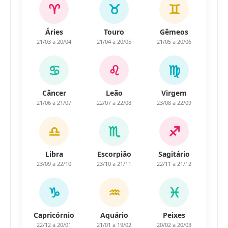
♈
♉
♊
Áries
Touro
Gêmeos
21/03 a 20/04
21/04 a 20/05
21/05 a 20/06
♋
♌
♍
Câncer
Leão
Virgem
21/06 a 21/07
22/07 a 22/08
23/08 a 22/09
♎
♏
♐
Libra
Escorpião
Sagitário
23/09 a 22/10
23/10 a 21/11
22/11 a 21/12
♑
♒
♓
Capricórnio
Aquário
Peixes
22/12 a 20/01
21/01 a 19/02
20/02 a 20/03