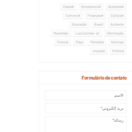
#Ceará
#Bombeiros
#Acidente
#Turismo
#Finanças
#Cultura
Educação
Brasil
Acidente
Maranhão
Luís Correia - pi
Informação
Policial
Piauí
Parnaíba
Notícias
mundial
Política
Formulário de contato