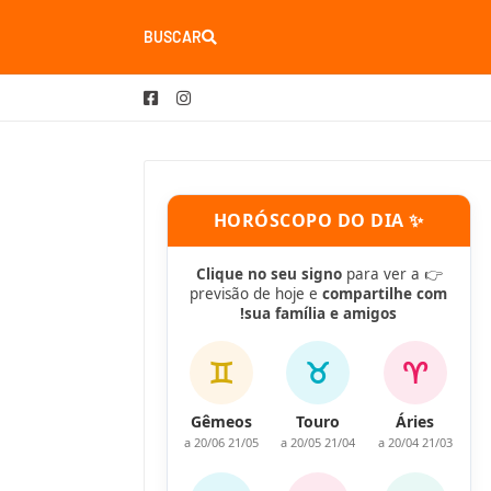
BUSCAR
✨ HORÓSCOPO DO DIA
Clique no seu signo
para ver a
👉
previsão de hoje e
compartilhe com
sua família e amigos!
♊
♉
♈
Gêmeos
Touro
Áries
21/05 a 20/06
21/04 a 20/05
21/03 a 20/04