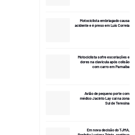
Motociclista embriagado causa
acidente e é preso em Luís Correia
Motociclista sofre escoriações e
dores na clavícula após colisão
com carro em Parnaíba
Avião de pequeno porte com
médico Jacinto Lay cai na zona
Sul de Teresina
Em nova decisão do TJMA,
Prefeita Luciana Trinta, continua