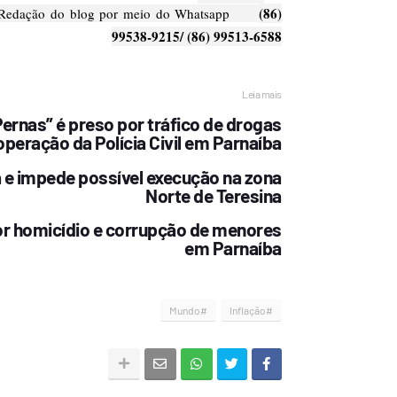
(86)
 Redação do blog por meio do Whatsapp
99538-9215/ (86) 99513-6588
Leia mais
rnas” é preso por tráfico de drogas
operação da Polícia Civil em Parnaíba
a e impede possível execução na zona
Norte de Teresina
or homicídio e corrupção de menores
em Parnaíba
#Mundo
#Inflação