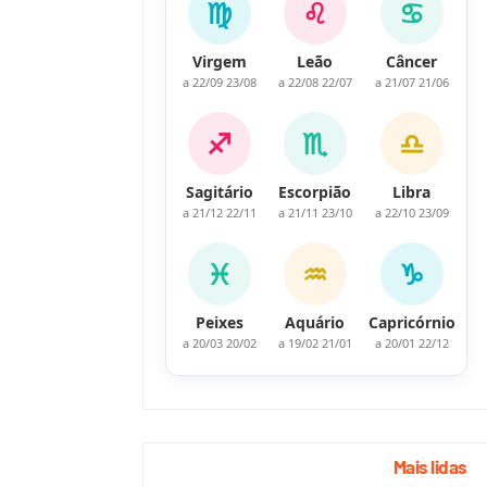
♍
♌
♋
Virgem
Leão
Câncer
23/08 a 22/09
22/07 a 22/08
21/06 a 21/07
♐
♏
♎
Sagitário
Escorpião
Libra
22/11 a 21/12
23/10 a 21/11
23/09 a 22/10
♓
♒
♑
Peixes
Aquário
Capricórnio
20/02 a 20/03
21/01 a 19/02
22/12 a 20/01
Mais lidas