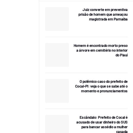
Juiz converte em preventiva
prisão de homem que ameaçou
magistrada em Parnaíba
Homem é encontrado morto preso
a árvore em cemitério no interior
do Piauí
O polêmico caso do prefeito de
Cocal-PI: veja o que se sabe até o
momento e pronunciamentos
Escândalo: Prefeito de Cocal é
acusado de usar dinheiro do SUS
para bancar assédio a mulher
casada