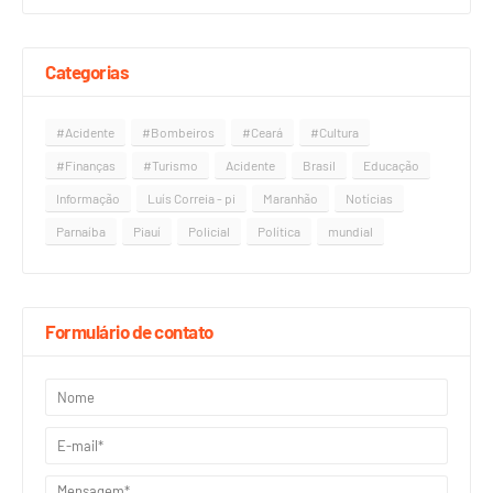
Categorias
#Acidente
#Bombeiros
#Ceará
#Cultura
#Finanças
#Turismo
Acidente
Brasil
Educação
Informação
Luís Correia - pi
Maranhão
Notícias
Parnaíba
Piauí
Policial
Política
mundial
Formulário de contato