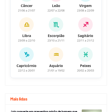
Câncer
Leão
Virgem
21/06 a 21/07
22/07 a 22/08
23/08 a 22/09
♎
♏
♐
Libra
Escorpião
Sagitário
23/09 a 22/10
23/10 a 21/11
22/11 a 21/12
♑
♒
♓
Capricórnio
Aquário
Peixes
22/12 a 20/01
21/01 a 19/02
20/02 a 20/03
Mais lidas
Juiz converte em preventiva prisão de homem que