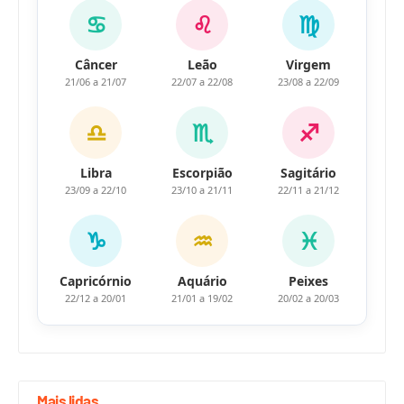
♋
♌
♍
Câncer
Leão
Virgem
21/06 a 21/07
22/07 a 22/08
23/08 a 22/09
♎
♏
♐
Libra
Escorpião
Sagitário
23/09 a 22/10
23/10 a 21/11
22/11 a 21/12
♑
♒
♓
Capricórnio
Aquário
Peixes
22/12 a 20/01
21/01 a 19/02
20/02 a 20/03
Mais lidas