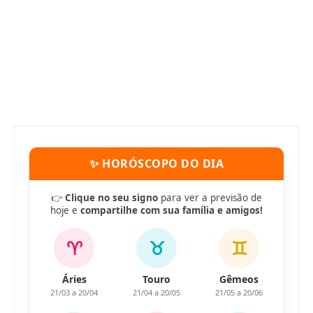
✨ HORÓSCOPO DO DIA
👉
Clique no seu signo
para ver a previsão de
hoje e
compartilhe com sua família e amigos!
♈
♉
♊
Áries
Touro
Gêmeos
21/03 a 20/04
21/04 a 20/05
21/05 a 20/06