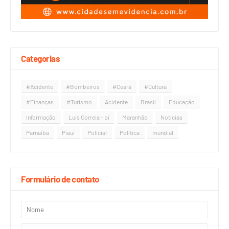
Categorias
#Acidente
#Bombeiros
#Ceará
#Cultura
#Finanças
#Turismo
Acidente
Brasil
Educação
Informação
Luís Correia - pi
Maranhão
Notícias
Parnaíba
Piauí
Policial
Política
mundial
Formulário de contato