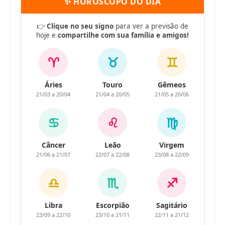
✨ HORÓSCOPO DO DIA
👉
Clique no seu signo
para ver a previsão de
hoje e
compartilhe com sua família e amigos!
♈
♉
♊
Áries
Touro
Gêmeos
21/03 a 20/04
21/04 a 20/05
21/05 a 20/06
♋
♌
♍
Câncer
Leão
Virgem
21/06 a 21/07
22/07 a 22/08
23/08 a 22/09
♎
♏
♐
Libra
Escorpião
Sagitário
23/09 a 22/10
23/10 a 21/11
22/11 a 21/12