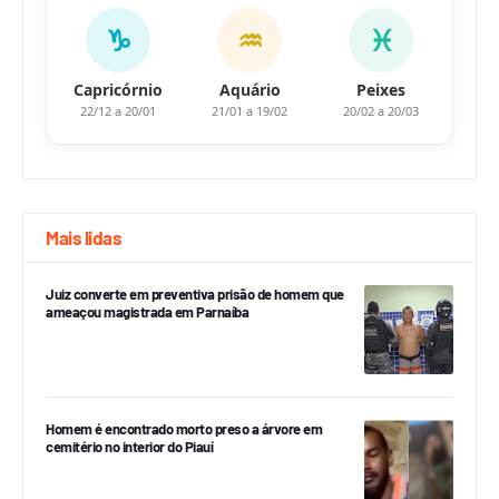
♑
♒
♓
Capricórnio
Aquário
Peixes
22/12 a 20/01
21/01 a 19/02
20/02 a 20/03
Mais lidas
Juiz converte em preventiva prisão de homem que
ameaçou magistrada em Parnaíba
Homem é encontrado morto preso a árvore em
cemitério no interior do Piauí