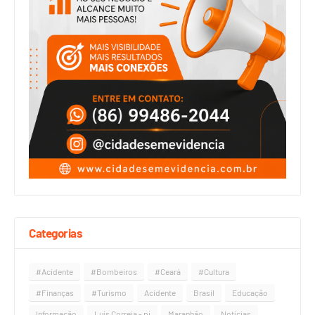
Categorias
#Acidente
#Bombeiros
#Ceará
#Cultura
#Finanças
#Turismo
Acidente
Brasil
Educação
Informação
Luís Correia - pi
Maranhão
Notícias