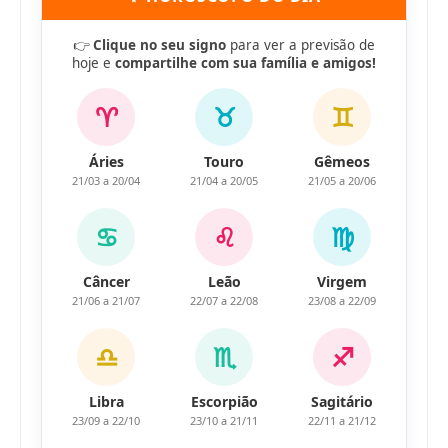
👉
Clique no seu signo
para ver a previsão de
hoje e
compartilhe com sua família e amigos!
♈
♉
♊
Áries
Touro
Gêmeos
21/03 a 20/04
21/04 a 20/05
21/05 a 20/06
♋
♌
♍
Câncer
Leão
Virgem
21/06 a 21/07
22/07 a 22/08
23/08 a 22/09
♎
♏
♐
Libra
Escorpião
Sagitário
23/09 a 22/10
23/10 a 21/11
22/11 a 21/12