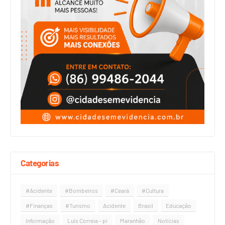
Categorias
#Acidente
#Bombeiros
#Ceará
#Cultura
#Finanças
#Turismo
Acidente
Brasil
Educação
Informação
Luís Correia - pi
Maranhão
Notícias