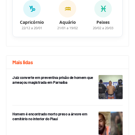
♑
♒
♓
Capricórnio
Aquário
Peixes
22/12 a 20/01
21/01 a 19/02
20/02 a 20/03
Mais lidas
Juiz converte em preventiva prisão de homem que
ameaçou magistrada em Parnaíba
Homem é encontrado morto preso a árvore em
cemitério no interior do Piauí