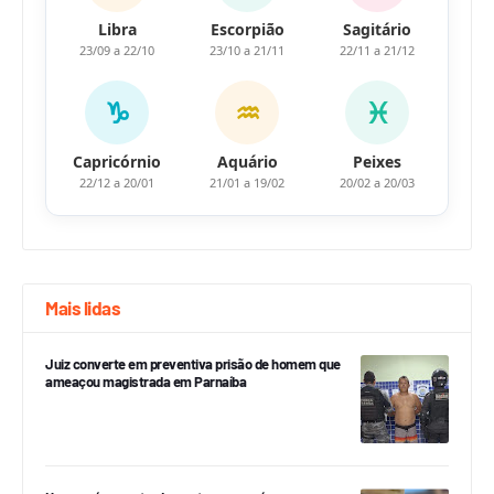
Libra
Escorpião
Sagitário
23/09 a 22/10
23/10 a 21/11
22/11 a 21/12
♑
♒
♓
Capricórnio
Aquário
Peixes
22/12 a 20/01
21/01 a 19/02
20/02 a 20/03
Mais lidas
Juiz converte em preventiva prisão de homem que
ameaçou magistrada em Parnaíba