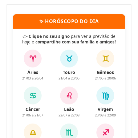
✨ HORÓSCOPO DO DIA
👉
Clique no seu signo
para ver a previsão de
hoje e
compartilhe com sua família e amigos!
♈
♉
♊
Áries
Touro
Gêmeos
21/03 a 20/04
21/04 a 20/05
21/05 a 20/06
♋
♌
♍
Câncer
Leão
Virgem
21/06 a 21/07
22/07 a 22/08
23/08 a 22/09
♎
♏
♐