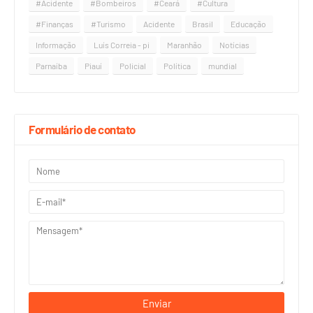
#Acidente
#Bombeiros
#Ceará
#Cultura
#Finanças
#Turismo
Acidente
Brasil
Educação
Informação
Luís Correia - pi
Maranhão
Notícias
Parnaíba
Piauí
Policial
Política
mundial
Formulário de contato