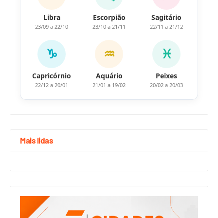
Libra
Escorpião
Sagitário
23/09 a 22/10
23/10 a 21/11
22/11 a 21/12
♑
♒
♓
Capricórnio
Aquário
Peixes
22/12 a 20/01
21/01 a 19/02
20/02 a 20/03
Mais lidas