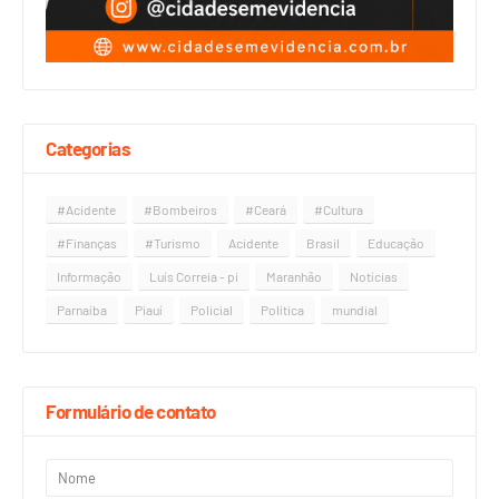
Categorias
#Acidente
#Bombeiros
#Ceará
#Cultura
#Finanças
#Turismo
Acidente
Brasil
Educação
Informação
Luís Correia - pi
Maranhão
Notícias
Parnaíba
Piauí
Policial
Política
mundial
Formulário de contato