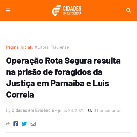
Página inicial
#Litoral Piauiense
Operação Rota Segura resulta
na prisão de foragidos da
Justiça em Parnaíba e Luís
Correia
by
Cidades em Evidência
-
julho 26, 2025
0 Comentários