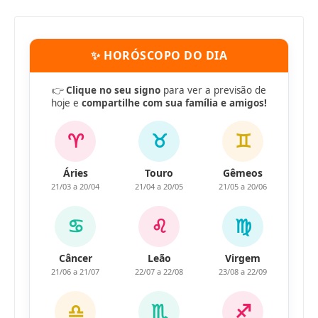
✨ HORÓSCOPO DO DIA
👉
Clique no seu signo
para ver a previsão de
hoje e
compartilhe com sua família e amigos!
♈
♉
♊
Áries
Touro
Gêmeos
21/03 a 20/04
21/04 a 20/05
21/05 a 20/06
♋
♌
♍
Câncer
Leão
Virgem
21/06 a 21/07
22/07 a 22/08
23/08 a 22/09
♎
♏
♐