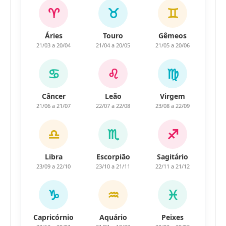
♈
♉
♊
Áries
Touro
Gêmeos
21/03 a 20/04
21/04 a 20/05
21/05 a 20/06
♋
♌
♍
Câncer
Leão
Virgem
21/06 a 21/07
22/07 a 22/08
23/08 a 22/09
♎
♏
♐
Libra
Escorpião
Sagitário
23/09 a 22/10
23/10 a 21/11
22/11 a 21/12
♑
♒
♓
Capricórnio
Aquário
Peixes