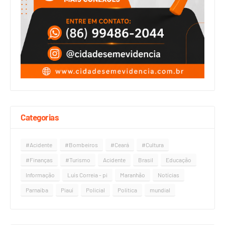
Categorias
#Acidente
#Bombeiros
#Ceará
#Cultura
#Finanças
#Turismo
Acidente
Brasil
Educação
Informação
Luís Correia - pi
Maranhão
Notícias
Parnaíba
Piauí
Policial
Política
mundial