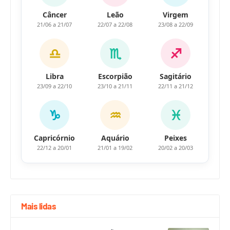
Câncer
Leão
Virgem
21/06 a 21/07
22/07 a 22/08
23/08 a 22/09
♎
♏
♐
Libra
Escorpião
Sagitário
23/09 a 22/10
23/10 a 21/11
22/11 a 21/12
♑
♒
♓
Capricórnio
Aquário
Peixes
22/12 a 20/01
21/01 a 19/02
20/02 a 20/03
Mais lidas