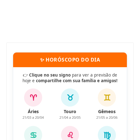
✨ HORÓSCOPO DO DIA
👉
Clique no seu signo
para ver a previsão de
hoje e
compartilhe com sua família e amigos!
♈
♉
♊
Áries
Touro
Gêmeos
21/03 a 20/04
21/04 a 20/05
21/05 a 20/06
♋
♌
♍