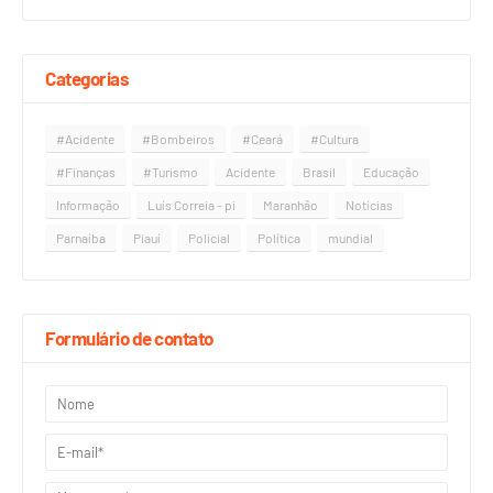
Categorias
#Acidente
#Bombeiros
#Ceará
#Cultura
#Finanças
#Turismo
Acidente
Brasil
Educação
Informação
Luís Correia - pi
Maranhão
Notícias
Parnaíba
Piauí
Policial
Política
mundial
Formulário de contato