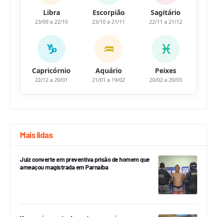
Libra
Escorpião
Sagitário
23/09 a 22/10
23/10 a 21/11
22/11 a 21/12
♑
♒
♓
Capricórnio
Aquário
Peixes
22/12 a 20/01
21/01 a 19/02
20/02 a 20/03
Mais lidas
Juiz converte em preventiva prisão de homem que
ameaçou magistrada em Parnaíba