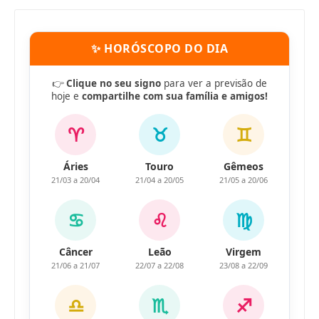
✨ HORÓSCOPO DO DIA
👉
Clique no seu signo
para ver a previsão de
hoje e
compartilhe com sua família e amigos!
♈
♉
♊
Áries
Touro
Gêmeos
21/03 a 20/04
21/04 a 20/05
21/05 a 20/06
♋
♌
♍
Câncer
Leão
Virgem
21/06 a 21/07
22/07 a 22/08
23/08 a 22/09
♎
♏
♐