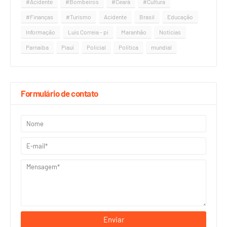
#Acidente
#Bombeiros
#Ceará
#Cultura
#Finanças
#Turismo
Acidente
Brasil
Educação
Informação
Luís Correia - pi
Maranhão
Notícias
Parnaíba
Piauí
Policial
Política
mundial
Formulário de contato