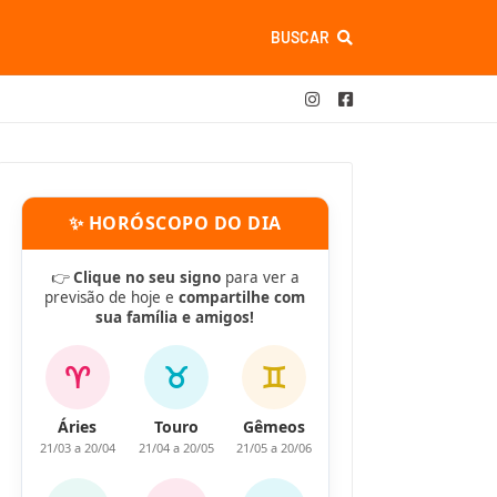
BUSCAR
✨ HORÓSCOPO DO DIA
👉
Clique no seu signo
para ver a
previsão de hoje e
compartilhe com
sua família e amigos!
♈
♉
♊
Áries
Touro
Gêmeos
21/03 a 20/04
21/04 a 20/05
21/05 a 20/06