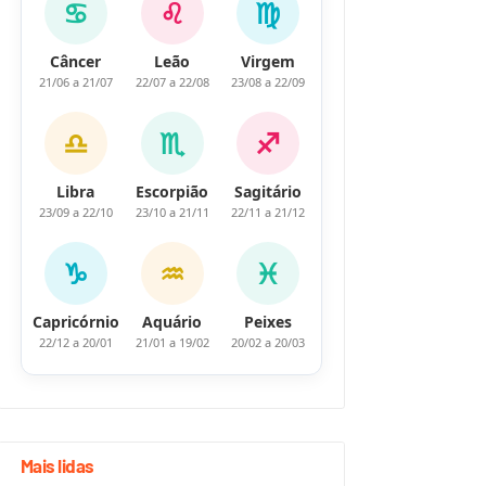
♋
♌
♍
Câncer
Leão
Virgem
21/06 a 21/07
22/07 a 22/08
23/08 a 22/09
♎
♏
♐
Libra
Escorpião
Sagitário
23/09 a 22/10
23/10 a 21/11
22/11 a 21/12
♑
♒
♓
Capricórnio
Aquário
Peixes
22/12 a 20/01
21/01 a 19/02
20/02 a 20/03
Mais lidas