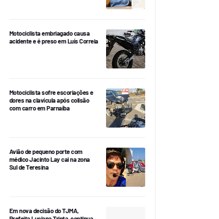
Motociclista embriagado causa
acidente e é preso em Luís Correia
Motociclista sofre escoriações e
dores na clavícula após colisão
com carro em Parnaíba
Avião de pequeno porte com
médico Jacinto Lay cai na zona
Sul de Teresina
Em nova decisão do TJMA,
Prefeita Luciana Trinta, continua