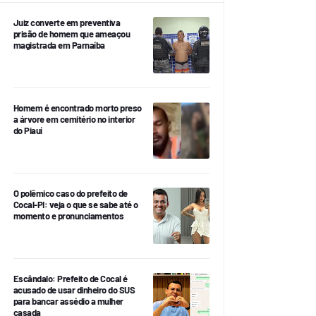
Juiz converte em preventiva
prisão de homem que ameaçou
magistrada em Parnaíba
Homem é encontrado morto preso
a árvore em cemitério no interior
do Piauí
O polêmico caso do prefeito de
Cocal-PI: veja o que se sabe até o
momento e pronunciamentos
Escândalo: Prefeito de Cocal é
acusado de usar dinheiro do SUS
para bancar assédio a mulher
casada