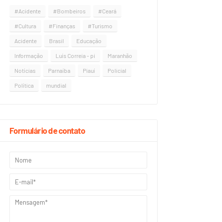
#Acidente
#Bombeiros
#Ceará
#Cultura
#Finanças
#Turismo
Acidente
Brasil
Educação
Informação
Luís Correia - pi
Maranhão
Notícias
Parnaíba
Piauí
Policial
Política
mundial
Formulário de contato