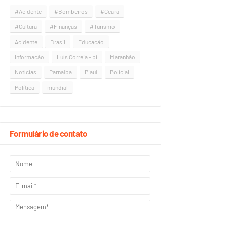
#Acidente
#Bombeiros
#Ceará
#Cultura
#Finanças
#Turismo
Acidente
Brasil
Educação
Informação
Luís Correia - pi
Maranhão
Notícias
Parnaíba
Piauí
Policial
Política
mundial
Formulário de contato