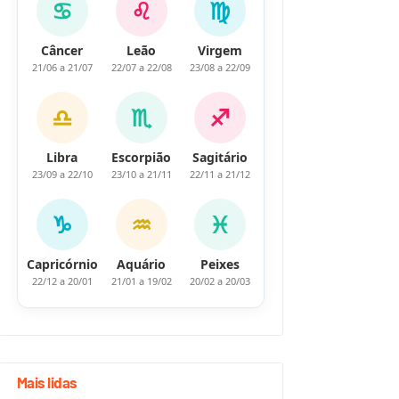
♋
♌
♍
Câncer
Leão
Virgem
21/06 a 21/07
22/07 a 22/08
23/08 a 22/09
♎
♏
♐
Libra
Escorpião
Sagitário
23/09 a 22/10
23/10 a 21/11
22/11 a 21/12
♑
♒
♓
Capricórnio
Aquário
Peixes
22/12 a 20/01
21/01 a 19/02
20/02 a 20/03
Mais lidas