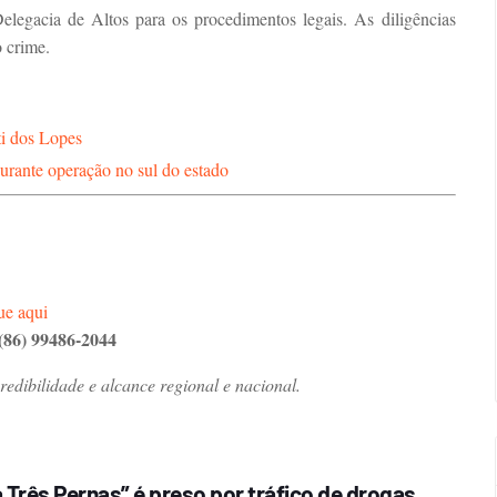
elegacia de Altos para os procedimentos legais. As diligências
 crime.
i dos Lopes
durante operação no sul do estado
ue aqui
(86) 99486-2044
dibilidade e alcance regional e nacional.
Três Pernas” é preso por tráfico de drogas