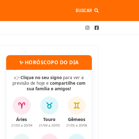
BUSCAR
✨ HORÓSCOPO DO DIA
👉
Clique no seu signo
para ver a
previsão de hoje e
compartilhe com
sua família e amigos!
♈
♉
♊
Áries
Touro
Gêmeos
21/03 a 20/04
21/04 a 20/05
21/05 a 20/06