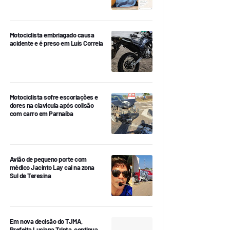
Motociclista embriagado causa
acidente e é preso em Luís Correia
Motociclista sofre escoriações e
dores na clavícula após colisão
com carro em Parnaíba
Avião de pequeno porte com
médico Jacinto Lay cai na zona
Sul de Teresina
Em nova decisão do TJMA,
Prefeita Luciana Trinta, continua