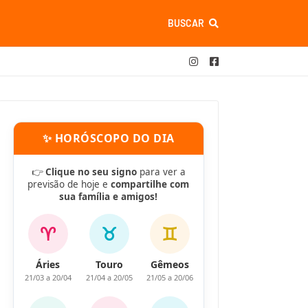
BUSCAR
✨ HORÓSCOPO DO DIA
👉
Clique no seu signo
para ver a
previsão de hoje e
compartilhe com
sua família e amigos!
♈
♉
♊
Áries
Touro
Gêmeos
21/03 a 20/04
21/04 a 20/05
21/05 a 20/06