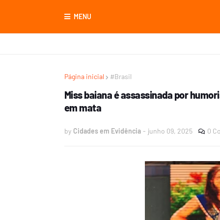
MENU
Página inicial
#Brasil
Miss baiana é assassinada por humori
em mata
by
Cidades em Evidência
-
junho 09, 2025
0 C