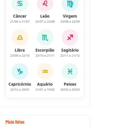
♋
♌
♍
Câncer
Leão
Virgem
21/06 a 21/07
22/07 a 22/08
23/08 a 22/09
♎
♏
♐
Libra
Escorpião
Sagitário
23/09 a 22/10
23/10 a 21/11
22/11 a 21/12
♑
♒
♓
Capricórnio
Aquário
Peixes
22/12 a 20/01
21/01 a 19/02
20/02 a 20/03
Mais lidas