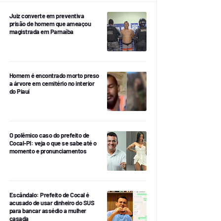
Juiz converte em preventiva
prisão de homem que ameaçou
magistrada em Parnaíba
Homem é encontrado morto preso
a árvore em cemitério no interior
do Piauí
O polêmico caso do prefeito de
Cocal-PI: veja o que se sabe até o
momento e pronunciamentos
Escândalo: Prefeito de Cocal é
acusado de usar dinheiro do SUS
para bancar assédio a mulher
casada