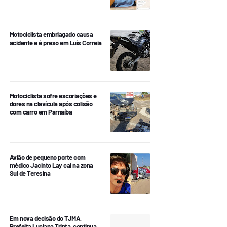
Motociclista embriagado causa
acidente e é preso em Luís Correia
Motociclista sofre escoriações e
dores na clavícula após colisão
com carro em Parnaíba
Avião de pequeno porte com
médico Jacinto Lay cai na zona
Sul de Teresina
Em nova decisão do TJMA,
Prefeita Luciana Trinta, continua