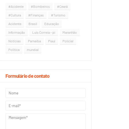
#Acidente
#Bombeiros
#Ceará
#Cultura
#Finanças
#Turismo
Acidente
Brasil
Educação
Informação
Luís Correia - pi
Maranhão
Notícias
Parnaíba
Piauí
Policial
Política
mundial
Formulário de contato