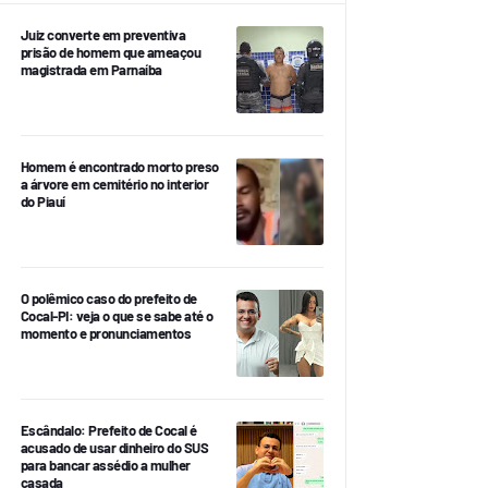
Juiz converte em preventiva
prisão de homem que ameaçou
magistrada em Parnaíba
Homem é encontrado morto preso
a árvore em cemitério no interior
do Piauí
O polêmico caso do prefeito de
Cocal-PI: veja o que se sabe até o
momento e pronunciamentos
Escândalo: Prefeito de Cocal é
acusado de usar dinheiro do SUS
para bancar assédio a mulher
casada