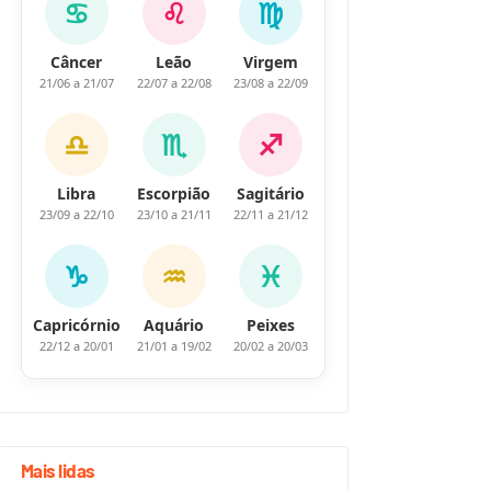
♋
♌
♍
Câncer
Leão
Virgem
21/06 a 21/07
22/07 a 22/08
23/08 a 22/09
♎
♏
♐
Libra
Escorpião
Sagitário
23/09 a 22/10
23/10 a 21/11
22/11 a 21/12
♑
♒
♓
Capricórnio
Aquário
Peixes
22/12 a 20/01
21/01 a 19/02
20/02 a 20/03
Mais lidas