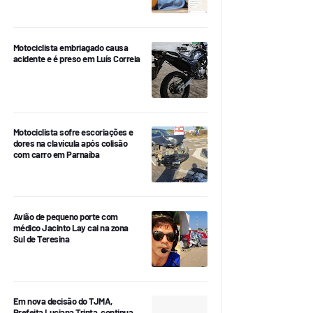
Motociclista embriagado causa
acidente e é preso em Luís Correia
Motociclista sofre escoriações e
dores na clavícula após colisão
com carro em Parnaíba
Avião de pequeno porte com
médico Jacinto Lay cai na zona
Sul de Teresina
Em nova decisão do TJMA,
Prefeita Luciana Trinta, continua