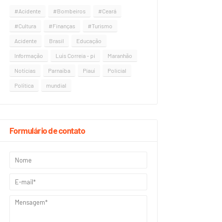
#Acidente
#Bombeiros
#Ceará
#Cultura
#Finanças
#Turismo
Acidente
Brasil
Educação
Informação
Luís Correia - pi
Maranhão
Notícias
Parnaíba
Piauí
Policial
Política
mundial
Formulário de contato