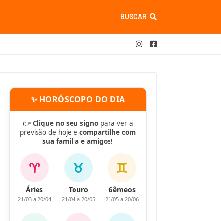
BUSCAR
✨ HORÓSCOPO DO DIA
👉
Clique no seu signo
para ver a
previsão de hoje e
compartilhe com
sua família e amigos!
♈
♉
♊
Áries
Touro
Gêmeos
21/03 a 20/04
21/04 a 20/05
21/05 a 20/06