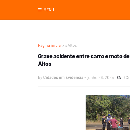
MENU
Página inicial
#Altos
Grave acidente entre carro e moto de
Altos
by
Cidades em Evidência
-
junho 26, 2025
0 C