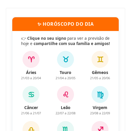
✨ HORÓSCOPO DO DIA
👉
Clique no seu signo
para ver a previsão de
hoje e
compartilhe com sua família e amigos!
♈
♉
♊
Áries
Touro
Gêmeos
21/03 a 20/04
21/04 a 20/05
21/05 a 20/06
♋
♌
♍
Câncer
Leão
Virgem
21/06 a 21/07
22/07 a 22/08
23/08 a 22/09
♎
♏
♐