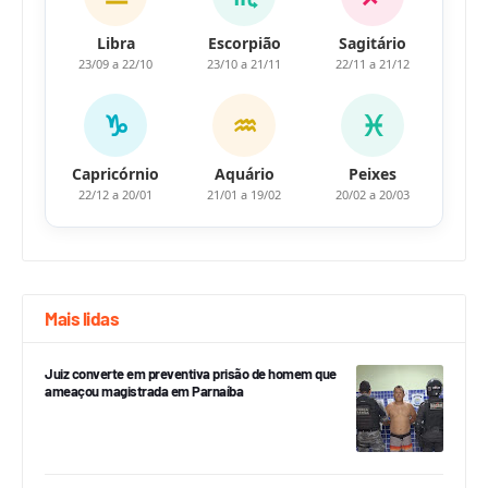
Libra
Escorpião
Sagitário
23/09 a 22/10
23/10 a 21/11
22/11 a 21/12
♑
♒
♓
Capricórnio
Aquário
Peixes
22/12 a 20/01
21/01 a 19/02
20/02 a 20/03
Mais lidas
Juiz converte em preventiva prisão de homem que
ameaçou magistrada em Parnaíba