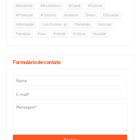
#Acidente
#Bombeiros
#Ceará
#Cultura
#Finanças
#Turismo
Acidente
Brasil
Educação
Informação
Luís Correia - pi
Maranhão
Notícias
Parnaíba
Piauí
Policial
Política
mundial
Formulário de contato