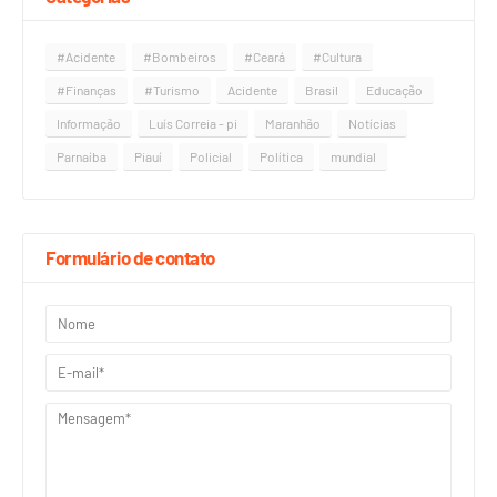
#Acidente
#Bombeiros
#Ceará
#Cultura
#Finanças
#Turismo
Acidente
Brasil
Educação
Informação
Luís Correia - pi
Maranhão
Notícias
Parnaíba
Piauí
Policial
Política
mundial
Formulário de contato