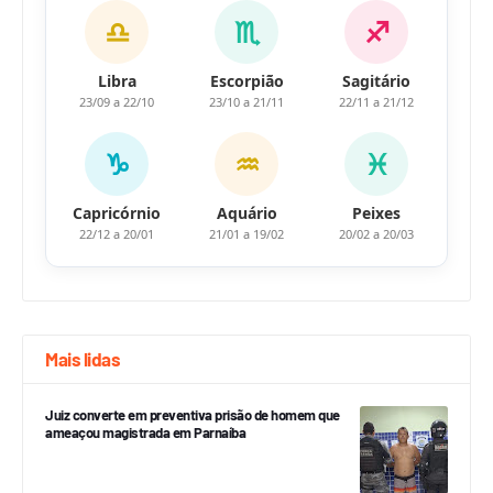
♎
♏
♐
Libra
Escorpião
Sagitário
23/09 a 22/10
23/10 a 21/11
22/11 a 21/12
♑
♒
♓
Capricórnio
Aquário
Peixes
22/12 a 20/01
21/01 a 19/02
20/02 a 20/03
Mais lidas
Juiz converte em preventiva prisão de homem que
ameaçou magistrada em Parnaíba