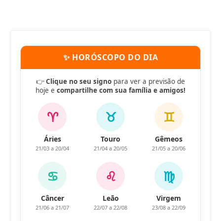
✨ HORÓSCOPO DO DIA
👉
Clique no seu signo
para ver a previsão de
hoje e
compartilhe com sua família e amigos!
♈
♉
♊
Áries
Touro
Gêmeos
21/03 a 20/04
21/04 a 20/05
21/05 a 20/06
♋
♌
♍
Câncer
Leão
Virgem
21/06 a 21/07
22/07 a 22/08
23/08 a 22/09