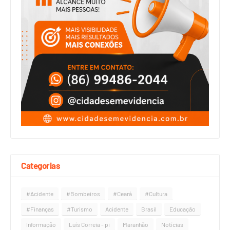
Categorias
#Acidente
#Bombeiros
#Ceará
#Cultura
#Finanças
#Turismo
Acidente
Brasil
Educação
Informação
Luís Correia - pi
Maranhão
Notícias