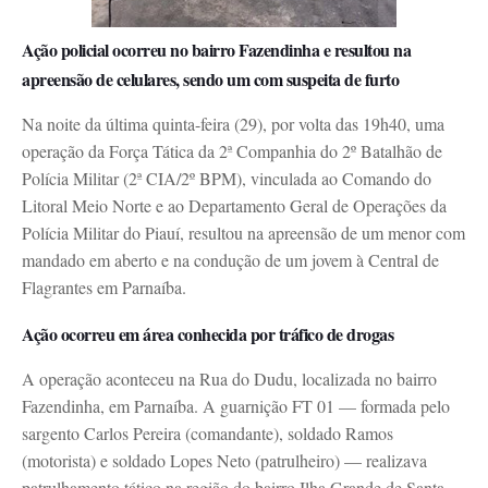
Ação policial ocorreu no bairro Fazendinha e resultou na
apreensão de celulares, sendo um com suspeita de furto
Na noite da última quinta-feira (29), por volta das 19h40, uma
operação da Força Tática da 2ª Companhia do 2º Batalhão de
Polícia Militar (2ª CIA/2º BPM), vinculada ao Comando do
Litoral Meio Norte e ao Departamento Geral de Operações da
Polícia Militar do Piauí, resultou na apreensão de um menor com
mandado em aberto e na condução de um jovem à Central de
Flagrantes em Parnaíba.
Ação ocorreu em área conhecida por tráfico de drogas
A operação aconteceu na Rua do Dudu, localizada no bairro
Fazendinha, em Parnaíba. A guarnição FT 01 — formada pelo
sargento Carlos Pereira (comandante), soldado Ramos
(motorista) e soldado Lopes Neto (patrulheiro) — realizava
patrulhamento tático na região do bairro Ilha Grande de Santa