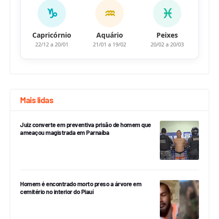
♑
♒
♓
Capricórnio
Aquário
Peixes
22/12 a 20/01
21/01 a 19/02
20/02 a 20/03
Mais lidas
Juiz converte em preventiva prisão de homem que
ameaçou magistrada em Parnaíba
Homem é encontrado morto preso a árvore em
cemitério no interior do Piauí