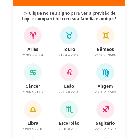
👉
Clique no seu signo
para ver a previsão de
hoje e
compartilhe com sua família e amigos!
♈
♉
♊
Áries
Touro
Gêmeos
21/03 a 20/04
21/04 a 20/05
21/05 a 20/06
♋
♌
♍
Câncer
Leão
Virgem
21/06 a 21/07
22/07 a 22/08
23/08 a 22/09
♎
♏
♐
Libra
Escorpião
Sagitário
23/09 a 22/10
23/10 a 21/11
22/11 a 21/12