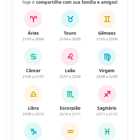
hoje e
compartilhe com sua família e amigos!
♈
♉
♊
Áries
Touro
Gêmeos
21/03 a 20/04
21/04 a 20/05
21/05 a 20/06
♋
♌
♍
Câncer
Leão
Virgem
21/06 a 21/07
22/07 a 22/08
23/08 a 22/09
♎
♏
♐
Libra
Escorpião
Sagitário
23/09 a 22/10
23/10 a 21/11
22/11 a 21/12
♑
♒
♓