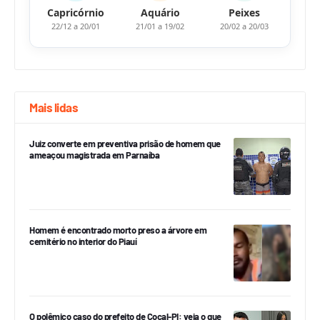
Capricórnio
Aquário
Peixes
22/12 a 20/01
21/01 a 19/02
20/02 a 20/03
Mais lidas
Juiz converte em preventiva prisão de homem que
ameaçou magistrada em Parnaíba
Homem é encontrado morto preso a árvore em
cemitério no interior do Piauí
O polêmico caso do prefeito de Cocal-PI: veja o que