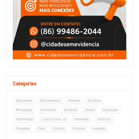
Categorias
#Acidente
#Bombeiros
#Ceará
#Cultura
#Finanças
#Turismo
Acidente
Brasil
Educação
Informação
Luís Correia - pi
Maranhão
Notícias
Parnaíba
Piauí
Policial
Política
mundial