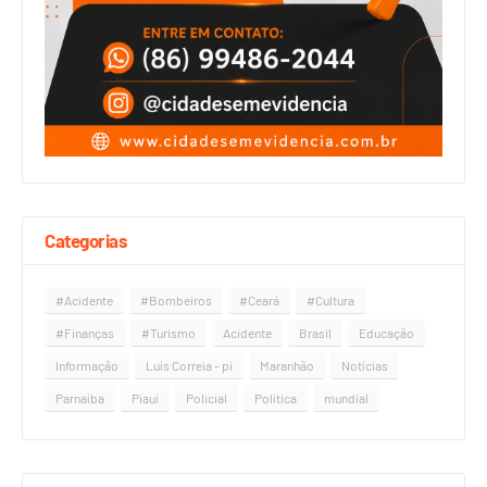
Categorias
#Acidente
#Bombeiros
#Ceará
#Cultura
#Finanças
#Turismo
Acidente
Brasil
Educação
Informação
Luís Correia - pi
Maranhão
Notícias
Parnaíba
Piauí
Policial
Política
mundial