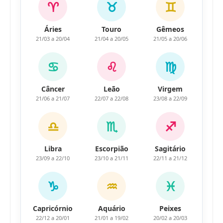
♈
♉
♊
Áries
Touro
Gêmeos
21/03 a 20/04
21/04 a 20/05
21/05 a 20/06
♋
♌
♍
Câncer
Leão
Virgem
21/06 a 21/07
22/07 a 22/08
23/08 a 22/09
♎
♏
♐
Libra
Escorpião
Sagitário
23/09 a 22/10
23/10 a 21/11
22/11 a 21/12
♑
♒
♓
Capricórnio
Aquário
Peixes
22/12 a 20/01
21/01 a 19/02
20/02 a 20/03