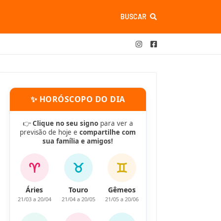
BUSCAR
✨ HORÓSCOPO DO DIA
👉
Clique no seu signo
para ver a
previsão de hoje e
compartilhe com
sua família e amigos!
♈
♉
♊
Áries
Touro
Gêmeos
21/03 a 20/04
21/04 a 20/05
21/05 a 20/06