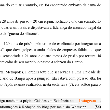
ona do celular. Contudo, ele foi encontrado embaixo da cama de
 a 28 anos de prisão – 20 em regime fechado e oito em semiaberto
 duas eram rivais e disputavam a liderança do mercado ilegal da
o de “guerra do silicone”.
a 120 anos de prisão pelo crime de estelionato por integrar uma
s”, que dava golpes usando títulos de empresas falidas ou que
oi sentenciada a 21 anos e quatro meses de prisão por tortura. Já
 homicídio de seu marido, o pastor Anderson do Carmo.
rtal Metrópoles, Flordelis teve que ser levada a uma Unidade de
rio de Bangu após a punição. Ela estava com pressão alta, foi
. Após exames realizados nesta sexta-feira (7), ela voltou para o
Instagram
ga também, a página Cidades em Evidência no
,
(86)
nformações à Redação do blog por meio do Whatsapp