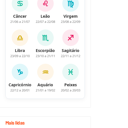
♋
♌
♍
Câncer
Leão
Virgem
21/06 a 21/07
22/07 a 22/08
23/08 a 22/09
♎
♏
♐
Libra
Escorpião
Sagitário
23/09 a 22/10
23/10 a 21/11
22/11 a 21/12
♑
♒
♓
Capricórnio
Aquário
Peixes
22/12 a 20/01
21/01 a 19/02
20/02 a 20/03
Mais lidas