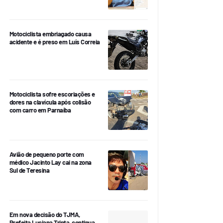
Motociclista embriagado causa
acidente e é preso em Luís Correia
Motociclista sofre escoriações e
dores na clavícula após colisão
com carro em Parnaíba
Avião de pequeno porte com
médico Jacinto Lay cai na zona
Sul de Teresina
Em nova decisão do TJMA,
Prefeita Luciana Trinta, continua