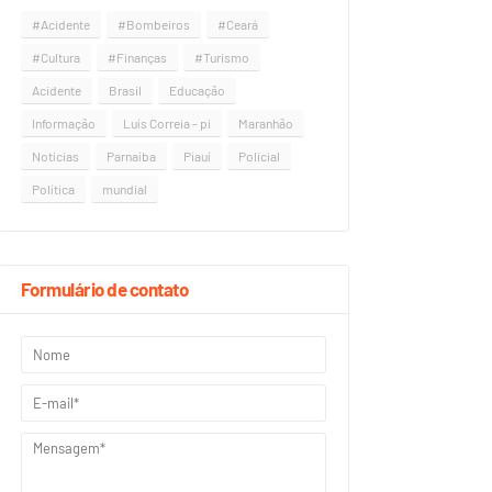
#Acidente
#Bombeiros
#Ceará
#Cultura
#Finanças
#Turismo
Acidente
Brasil
Educação
Informação
Luís Correia - pi
Maranhão
Notícias
Parnaíba
Piauí
Policial
Política
mundial
Formulário de contato