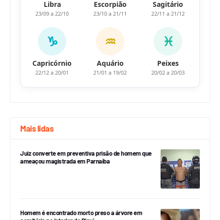
Libra
Escorpião
Sagitário
23/09 a 22/10
23/10 a 21/11
22/11 a 21/12
♑
♒
♓
Capricórnio
Aquário
Peixes
22/12 a 20/01
21/01 a 19/02
20/02 a 20/03
Mais lidas
Juiz converte em preventiva prisão de homem que
ameaçou magistrada em Parnaíba
Homem é encontrado morto preso a árvore em