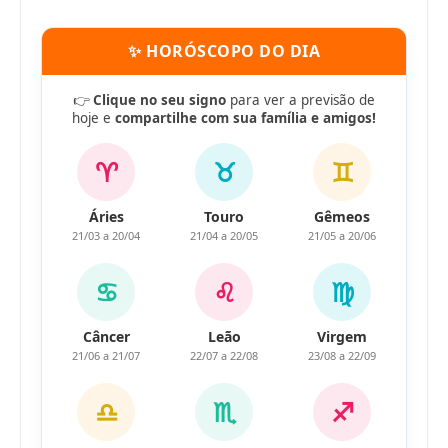
✨ HORÓSCOPO DO DIA
👉
Clique no seu signo
para ver a previsão de
hoje e
compartilhe com sua família e amigos!
♈
♉
♊
Áries
Touro
Gêmeos
21/03 a 20/04
21/04 a 20/05
21/05 a 20/06
♋
♌
♍
Câncer
Leão
Virgem
21/06 a 21/07
22/07 a 22/08
23/08 a 22/09
♎
♏
♐