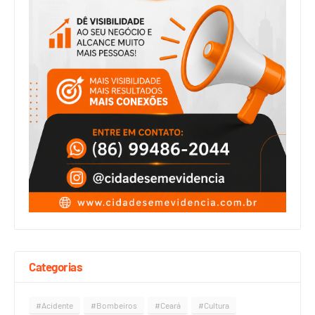
Categorias
#Acidente
#Bombeiros
#Ceará
#Cultura