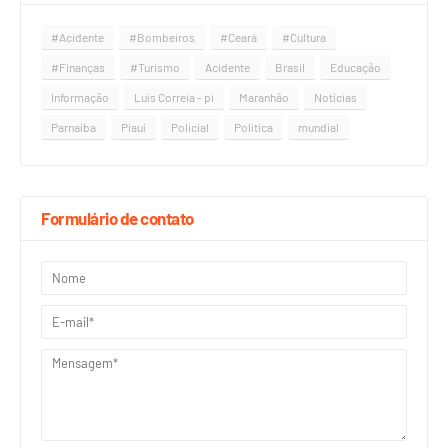
#Acidente
#Bombeiros
#Ceará
#Cultura
#Finanças
#Turismo
Acidente
Brasil
Educação
Informação
Luís Correia - pi
Maranhão
Notícias
Parnaíba
Piauí
Policial
Política
mundial
Formulário de contato