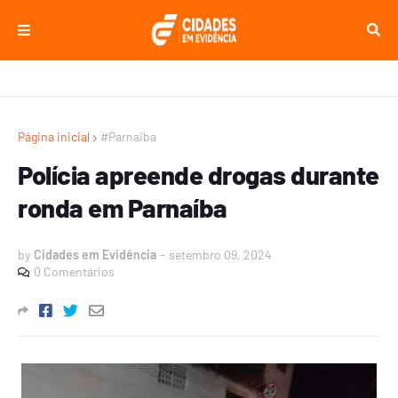
Página inicial
#Parnaiba
Polícia apreende drogas durante
ronda em Parnaíba
by
Cidades em Evidência
-
setembro 09, 2024
0 Comentários