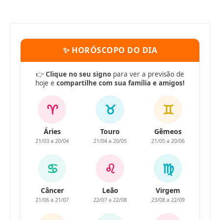
✨ HORÓSCOPO DO DIA
👉
Clique no seu signo
para ver a previsão de
hoje e
compartilhe com sua família e amigos!
♈
♉
♊
Áries
Touro
Gêmeos
21/03 a 20/04
21/04 a 20/05
21/05 a 20/06
♋
♌
♍
Câncer
Leão
Virgem
21/06 a 21/07
22/07 a 22/08
23/08 a 22/09