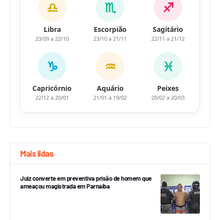
♎
♏
♐
Libra
Escorpião
Sagitário
23/09 a 22/10
23/10 a 21/11
22/11 a 21/12
♑
♒
♓
Capricórnio
Aquário
Peixes
22/12 a 20/01
21/01 a 19/02
20/02 a 20/03
Mais lidas
Juiz converte em preventiva prisão de homem que
ameaçou magistrada em Parnaíba