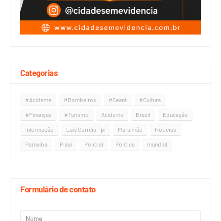
Categorias
#Acidente
#Bombeiros
#Ceará
#Cultura
#Finanças
#Turismo
Acidente
Brasil
Educação
Informação
Luís Correia - pi
Maranhão
Notícias
Parnaíba
Piauí
Policial
Política
mundial
Formulário de contato