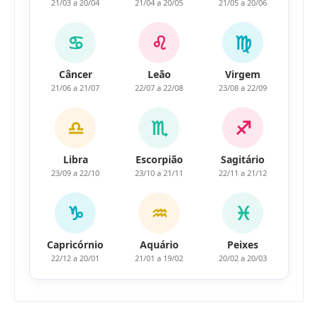
21/03 a 20/04
21/04 a 20/05
21/05 a 20/06
♋
♌
♍
Câncer
Leão
Virgem
21/06 a 21/07
22/07 a 22/08
23/08 a 22/09
♎
♏
♐
Libra
Escorpião
Sagitário
23/09 a 22/10
23/10 a 21/11
22/11 a 21/12
♑
♒
♓
Capricórnio
Aquário
Peixes
22/12 a 20/01
21/01 a 19/02
20/02 a 20/03