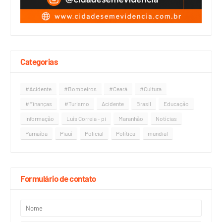
Categorias
#Acidente
#Bombeiros
#Ceará
#Cultura
#Finanças
#Turismo
Acidente
Brasil
Educação
Informação
Luís Correia - pi
Maranhão
Notícias
Parnaíba
Piauí
Policial
Política
mundial
Formulário de contato