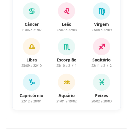
♋
♌
♍
Câncer
Leão
Virgem
21/06 a 21/07
22/07 a 22/08
23/08 a 22/09
♎
♏
♐
Libra
Escorpião
Sagitário
23/09 a 22/10
23/10 a 21/11
22/11 a 21/12
♑
♒
♓
Capricórnio
Aquário
Peixes
22/12 a 20/01
21/01 a 19/02
20/02 a 20/03