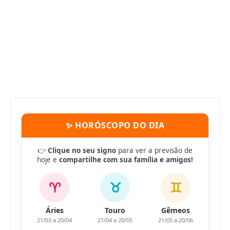
✨ HORÓSCOPO DO DIA
👉
Clique no seu signo
para ver a previsão de
hoje e
compartilhe com sua família e amigos!
♈
♉
♊
Áries
Touro
Gêmeos
21/03 a 20/04
21/04 a 20/05
21/05 a 20/06