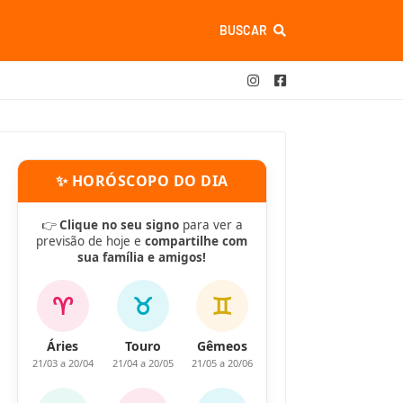
BUSCAR
✨ HORÓSCOPO DO DIA
👉
Clique no seu signo
para ver a
previsão de hoje e
compartilhe com
sua família e amigos!
♈
♉
♊
Áries
Touro
Gêmeos
21/03 a 20/04
21/04 a 20/05
21/05 a 20/06