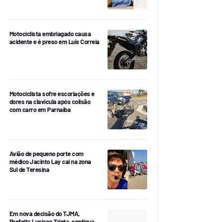
Motociclista embriagado causa
acidente e é preso em Luís Correia
Motociclista sofre escoriações e
dores na clavícula após colisão
com carro em Parnaíba
Avião de pequeno porte com
médico Jacinto Lay cai na zona
Sul de Teresina
Em nova decisão do TJMA,
Prefeita Luciana Trinta, continua