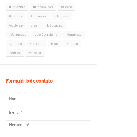
#Acidente
#Bombeiros
#Ceará
#Cultura
#Finanças
#Turismo
Acidente
Brasil
Educação
Informação
Luís Correia - pi
Maranhão
Notícias
Parnaíba
Piauí
Policial
Política
mundial
Formulário de contato