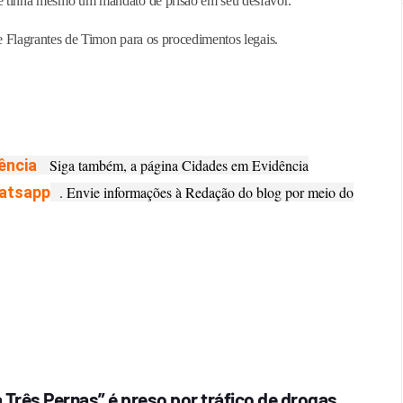
que tinha mesmo um mandato de prisão em seu desfavor.
de Flagrantes de Timon para os procedimentos legais.
ência
Siga também, a página Cidades em Evidência
atsapp
. Envie informações à Redação do blog por meio do
Três Pernas” é preso por tráfico de drogas