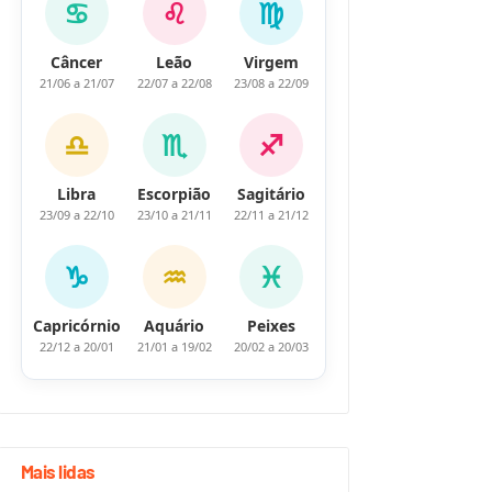
♋
♌
♍
Câncer
Leão
Virgem
21/06 a 21/07
22/07 a 22/08
23/08 a 22/09
♎
♏
♐
Libra
Escorpião
Sagitário
23/09 a 22/10
23/10 a 21/11
22/11 a 21/12
♑
♒
♓
Capricórnio
Aquário
Peixes
22/12 a 20/01
21/01 a 19/02
20/02 a 20/03
Mais lidas