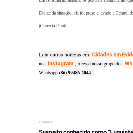
Em consulta ao sistema, os policiais identificaram 
Diante da situação, ele foi preso e levado a Central 
(Conecta Piauí)
Leia outras notícias em
Cidades em Evid
no
Instagram
, Acesse nosso grupo do
Wh
(86) 99486-2044
Whatsapp
Leia mais
Suspeito conhecido como “Luquinha 