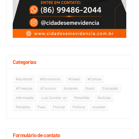
Categorias
#Acidente
#Bombeiros
#Ceará
#Cultura
#Finanças
#Turismo
Acidente
Brasil
Educação
Informação
Luís Correia - pi
Maranhão
Notícias
Parnaíba
Piauí
Policial
Política
mundial
Formulário de contato