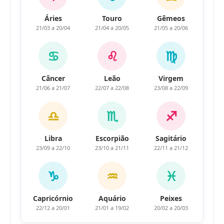
Áries
Touro
Gêmeos
21/03 a 20/04
21/04 a 20/05
21/05 a 20/06
♋
♌
♍
Câncer
Leão
Virgem
21/06 a 21/07
22/07 a 22/08
23/08 a 22/09
♎
♏
♐
Libra
Escorpião
Sagitário
23/09 a 22/10
23/10 a 21/11
22/11 a 21/12
♑
♒
♓
Capricórnio
Aquário
Peixes
22/12 a 20/01
21/01 a 19/02
20/02 a 20/03