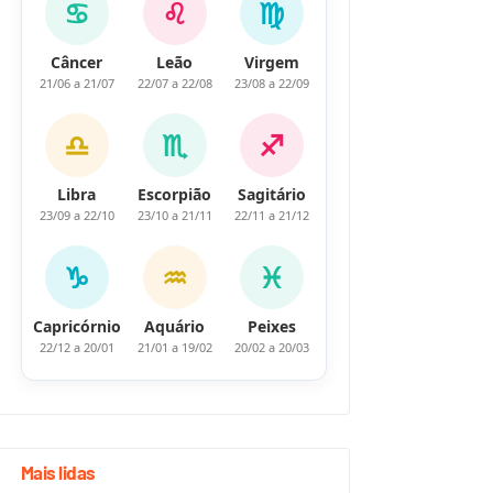
♋
♌
♍
Câncer
Leão
Virgem
21/06 a 21/07
22/07 a 22/08
23/08 a 22/09
♎
♏
♐
Libra
Escorpião
Sagitário
23/09 a 22/10
23/10 a 21/11
22/11 a 21/12
♑
♒
♓
Capricórnio
Aquário
Peixes
22/12 a 20/01
21/01 a 19/02
20/02 a 20/03
Mais lidas