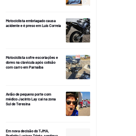
Motociclista embriagado causa
acidente e é preso em Luís Correia
Motociclista sofre escoriações e
dores na clavícula após colisão
com carro em Parnaíba
Avião de pequeno porte com
médico Jacinto Lay cai na zona
Sul de Teresina
Em nova decisão do TJMA,
Prefeita Luciana Trinta, continua