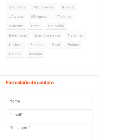
#Acidente
#Bombeiros
#Ceará
#Cultura
#Finanças
#Turismo
Acidente
Brasil
Educação
Informação
Luís Correia - pi
Maranhão
Notícias
Parnaíba
Piauí
Policial
Política
mundial
Formulário de contato