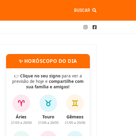
BUSCAR
✨ HORÓSCOPO DO DIA
👉
Clique no seu signo
para ver a
previsão de hoje e
compartilhe com
sua família e amigos!
♈
♉
♊
Áries
Touro
Gêmeos
21/03 a 20/04
21/04 a 20/05
21/05 a 20/06