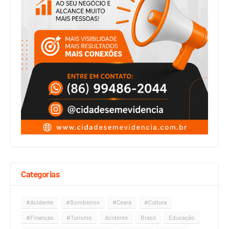
Categorias
#Acidente
#Bombeiros
#Ceará
#Cultura
#Finanças
#Turismo
Acidente
Brasil
Educação