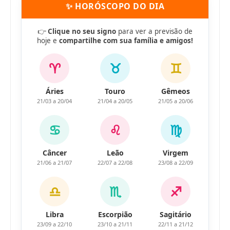
✨ HORÓSCOPO DO DIA
👉
Clique no seu signo
para ver a previsão de
hoje e
compartilhe com sua família e amigos!
♈
♉
♊
Áries
Touro
Gêmeos
21/03 a 20/04
21/04 a 20/05
21/05 a 20/06
♋
♌
♍
Câncer
Leão
Virgem
21/06 a 21/07
22/07 a 22/08
23/08 a 22/09
♎
♏
♐
Libra
Escorpião
Sagitário
23/09 a 22/10
23/10 a 21/11
22/11 a 21/12