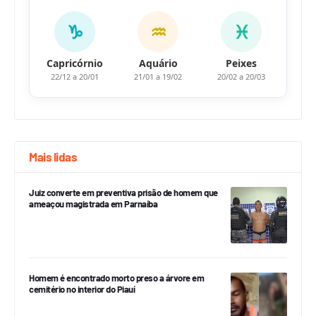
♑
♒
♓
Capricórnio
Aquário
Peixes
22/12 a 20/01
21/01 a 19/02
20/02 a 20/03
Mais lidas
Juiz converte em preventiva prisão de homem que
ameaçou magistrada em Parnaíba
Homem é encontrado morto preso a árvore em
cemitério no interior do Piauí