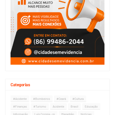
Categorias
#Acidente
#Bombeiros
#Ceará
#Cultura
#Finanças
#Turismo
Acidente
Brasil
Educação
Informação
Luís Correia - pi
Maranhão
Notícias