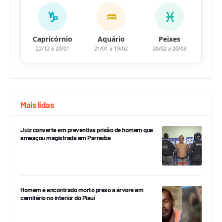
♑
♒
♓
Capricórnio
Aquário
Peixes
22/12 a 20/01
21/01 a 19/02
20/02 a 20/03
Mais lidas
Juiz converte em preventiva prisão de homem que
ameaçou magistrada em Parnaíba
Homem é encontrado morto preso a árvore em
cemitério no interior do Piauí