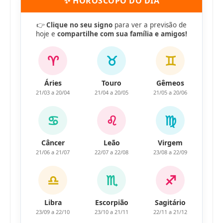
✨ HORÓSCOPO DO DIA
👉
Clique no seu signo
para ver a previsão de
hoje e
compartilhe com sua família e amigos!
♈
♉
♊
Áries
Touro
Gêmeos
21/03 a 20/04
21/04 a 20/05
21/05 a 20/06
♋
♌
♍
Câncer
Leão
Virgem
21/06 a 21/07
22/07 a 22/08
23/08 a 22/09
♎
♏
♐
Libra
Escorpião
Sagitário
23/09 a 22/10
23/10 a 21/11
22/11 a 21/12