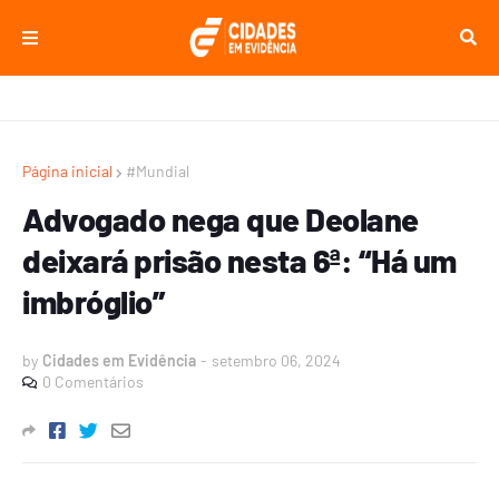
Página inicial
#Mundial
Advogado nega que Deolane
deixará prisão nesta 6ª: “Há um
imbróglio”
by
Cidades em Evidência
-
setembro 06, 2024
0 Comentários