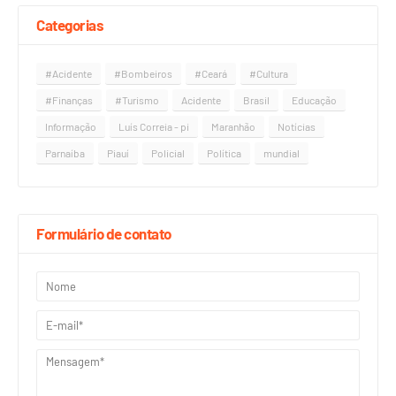
Categorias
#Acidente
#Bombeiros
#Ceará
#Cultura
#Finanças
#Turismo
Acidente
Brasil
Educação
Informação
Luís Correia - pi
Maranhão
Notícias
Parnaíba
Piauí
Policial
Política
mundial
Formulário de contato