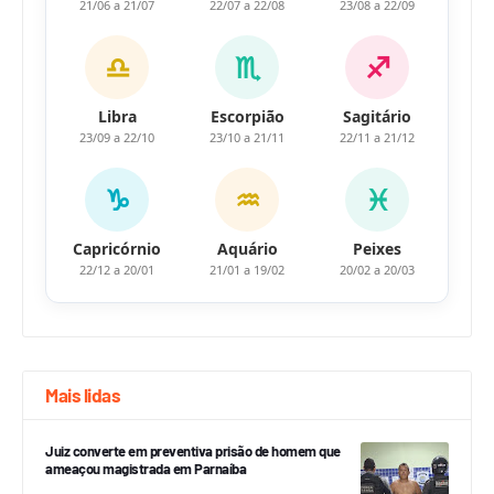
21/06 a 21/07
22/07 a 22/08
23/08 a 22/09
♎
♏
♐
Libra
Escorpião
Sagitário
23/09 a 22/10
23/10 a 21/11
22/11 a 21/12
♑
♒
♓
Capricórnio
Aquário
Peixes
22/12 a 20/01
21/01 a 19/02
20/02 a 20/03
Mais lidas
Juiz converte em preventiva prisão de homem que
ameaçou magistrada em Parnaíba