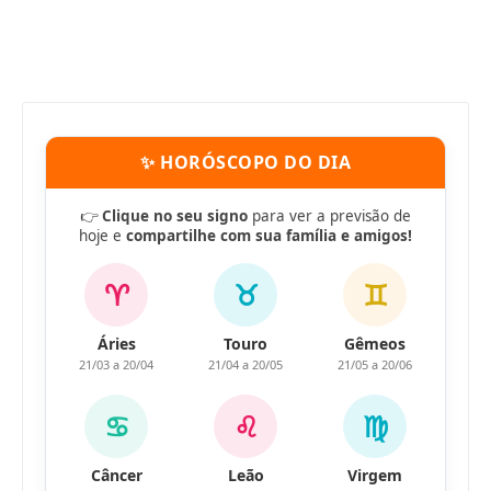
✨ HORÓSCOPO DO DIA
👉
Clique no seu signo
para ver a previsão de
hoje e
compartilhe com sua família e amigos!
♈
♉
♊
Áries
Touro
Gêmeos
21/03 a 20/04
21/04 a 20/05
21/05 a 20/06
♋
♌
♍
Câncer
Leão
Virgem