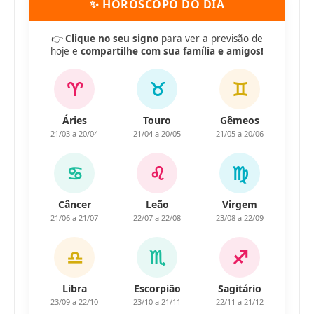
✨ HORÓSCOPO DO DIA
👉
Clique no seu signo
para ver a previsão de
hoje e
compartilhe com sua família e amigos!
♈
♉
♊
Áries
Touro
Gêmeos
21/03 a 20/04
21/04 a 20/05
21/05 a 20/06
♋
♌
♍
Câncer
Leão
Virgem
21/06 a 21/07
22/07 a 22/08
23/08 a 22/09
♎
♏
♐
Libra
Escorpião
Sagitário
23/09 a 22/10
23/10 a 21/11
22/11 a 21/12