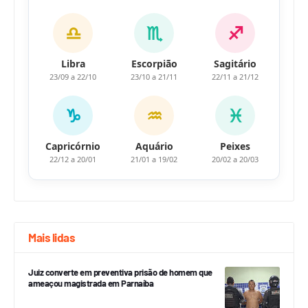
♎
♏
♐
Libra
Escorpião
Sagitário
23/09 a 22/10
23/10 a 21/11
22/11 a 21/12
♑
♒
♓
Capricórnio
Aquário
Peixes
22/12 a 20/01
21/01 a 19/02
20/02 a 20/03
Mais lidas
Juiz converte em preventiva prisão de homem que
ameaçou magistrada em Parnaíba