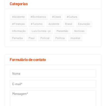
Categorias
#Acidente
#Bombeiros
#Ceará
#Cultura
#Finanças
#Turismo
Acidente
Brasil
Educação
Informação
Luís Correia - pi
Maranhão
Notícias
Parnaíba
Piauí
Policial
Política
mundial
Formulário de contato