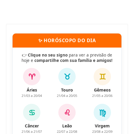
✨ HORÓSCOPO DO DIA
👉
Clique no seu signo
para ver a previsão de
hoje e
compartilhe com sua família e amigos!
♈
♉
♊
Áries
Touro
Gêmeos
21/03 a 20/04
21/04 a 20/05
21/05 a 20/06
♋
♌
♍
Câncer
Leão
Virgem
21/06 a 21/07
22/07 a 22/08
23/08 a 22/09