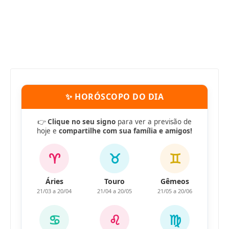
✨ HORÓSCOPO DO DIA
👉
Clique no seu signo
para ver a previsão de
hoje e
compartilhe com sua família e amigos!
♈
♉
♊
Áries
Touro
Gêmeos
21/03 a 20/04
21/04 a 20/05
21/05 a 20/06
♋
♌
♍