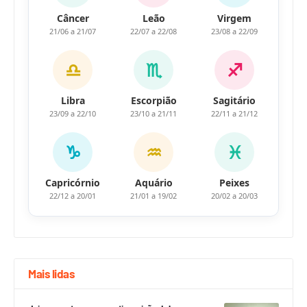
Câncer
Leão
Virgem
21/06 a 21/07
22/07 a 22/08
23/08 a 22/09
♎
♏
♐
Libra
Escorpião
Sagitário
23/09 a 22/10
23/10 a 21/11
22/11 a 21/12
♑
♒
♓
Capricórnio
Aquário
Peixes
22/12 a 20/01
21/01 a 19/02
20/02 a 20/03
Mais lidas