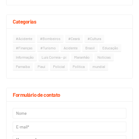
Categorias
#Acidente
#Bombeiros
#Ceará
#Cultura
#Finanças
#Turismo
Acidente
Brasil
Educação
Informação
Luís Correia - pi
Maranhão
Notícias
Parnaíba
Piauí
Policial
Política
mundial
Formulário de contato