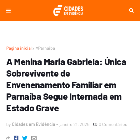
Página inicial
#Parnaiba
A Menina Maria Gabriela: Única
Sobrevivente de
Envenenamento Familiar em
Parnaíba Segue Internada em
Estado Grave
by
Cidades em Evidência
-
janeiro 21, 2025
0 Comentários