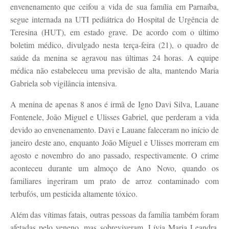
envenenamento que ceifou a vida de sua família em Parnaíba,
segue internada na UTI pediátrica do Hospital de Urgência de
Teresina (HUT), em estado grave. De acordo com o último
boletim médico, divulgado nesta terça-feira (21), o quadro de
saúde da menina se agravou nas últimas 24 horas. A equipe
médica não estabeleceu uma previsão de alta, mantendo Maria
Gabriela sob vigilância intensiva.
A menina de apenas 8 anos é irmã de Igno Davi Silva, Lauane
Fontenele, João Miguel e Ulisses Gabriel, que perderam a vida
devido ao envenenamento. Davi e Lauane faleceram no início de
janeiro deste ano, enquanto João Miguel e Ulisses morreram em
agosto e novembro do ano passado, respectivamente. O crime
aconteceu durante um almoço de Ano Novo, quando os
familiares ingeriram um prato de arroz contaminado com
terbufós, um pesticida altamente tóxico.
Além das vítimas fatais, outras pessoas da família também foram
afetadas pelo veneno, mas sobreviveram. Lívia Maria Leandra,