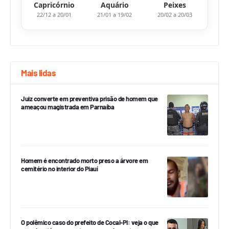
Capricórnio
Aquário
Peixes
22/12 a 20/01
21/01 a 19/02
20/02 a 20/03
Mais lidas
Juiz converte em preventiva prisão de homem que
ameaçou magistrada em Parnaíba
Homem é encontrado morto preso a árvore em
cemitério no interior do Piauí
O polêmico caso do prefeito de Cocal-PI: veja o que