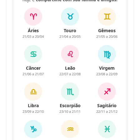
♈
♉
♊
Áries
Touro
Gêmeos
21/03 a 20/04
21/04 a 20/05
21/05 a 20/06
♋
♌
♍
Câncer
Leão
Virgem
21/06 a 21/07
22/07 a 22/08
23/08 a 22/09
♎
♏
♐
Libra
Escorpião
Sagitário
23/09 a 22/10
23/10 a 21/11
22/11 a 21/12
♑
♒
♓