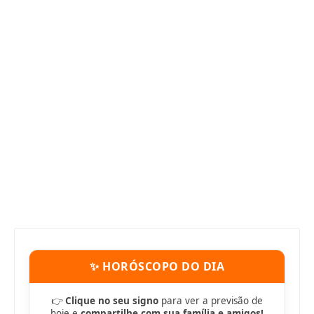
✨ HORÓSCOPO DO DIA
👉
Clique no seu signo
para ver a previsão de
hoje e
compartilhe com sua família e amigos!