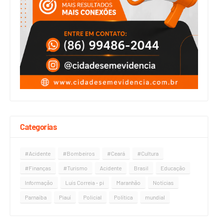
Categorias
#Acidente
#Bombeiros
#Ceará
#Cultura
#Finanças
#Turismo
Acidente
Brasil
Educação
Informação
Luís Correia - pi
Maranhão
Notícias
Parnaíba
Piauí
Policial
Política
mundial