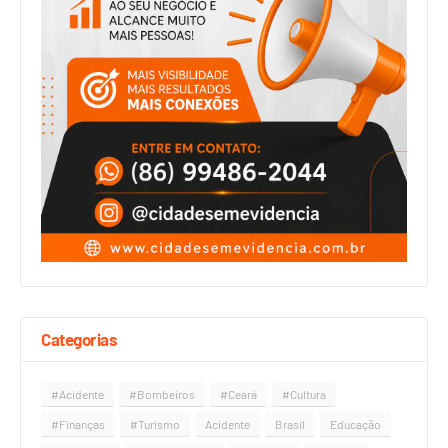
Categorias
#Acidente
#Bombeiros
#Ceará
#Cultura
#Finanças
#Turismo
Acidente
Brasil
Educação