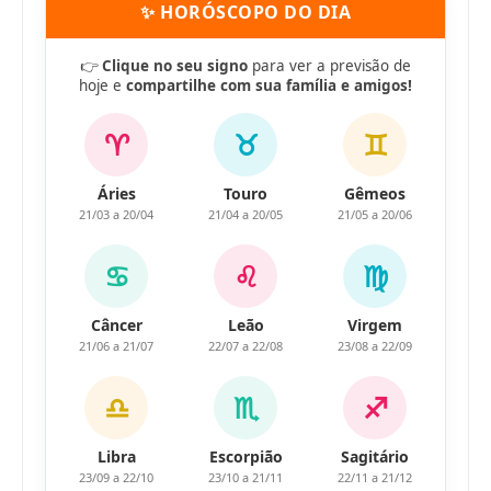
✨ HORÓSCOPO DO DIA
👉
Clique no seu signo
para ver a previsão de
hoje e
compartilhe com sua família e amigos!
♈
♉
♊
Áries
Touro
Gêmeos
21/03 a 20/04
21/04 a 20/05
21/05 a 20/06
♋
♌
♍
Câncer
Leão
Virgem
21/06 a 21/07
22/07 a 22/08
23/08 a 22/09
♎
♏
♐
Libra
Escorpião
Sagitário
23/09 a 22/10
23/10 a 21/11
22/11 a 21/12