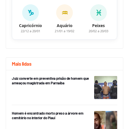
♑
♒
♓
Capricórnio
Aquário
Peixes
22/12 a 20/01
21/01 a 19/02
20/02 a 20/03
Mais lidas
Juiz converte em preventiva prisão de homem que
ameaçou magistrada em Parnaíba
Homem é encontrado morto preso a árvore em
cemitério no interior do Piauí